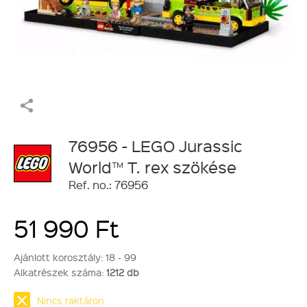
76956 - LEGO Jurassic
World™ T. rex szökése
Ref. no.: 76956
51 990 Ft
Ajánlott korosztály:
18 - 99
Alkatrészek száma:
1212 db
Nincs raktáron