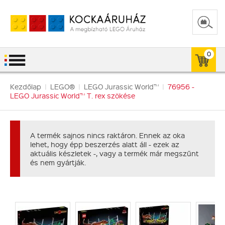
0
Kezdőlap
|
LEGO®
|
LEGO Jurassic World™
|
76956 -
LEGO Jurassic World™ T. rex szökése
A termék sajnos nincs raktáron. Ennek az oka
lehet, hogy épp beszerzés alatt áll - ezek az
aktuális készletek -, vagy a termék már megszűnt
és nem gyártják.