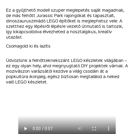
Ez a gyűjthető modell szuper meglepetés saját magadnak,
de más felnőtt Jurassic Park rajongókat és tapasztalt,
dinoszauruszimádó LEGO építőket is meglephetsz vele. A
szetthez egy lépésről lépésre vezető útmutató is tartozik,
így kikapcsolódva élvezheted a nosztalgikus, kreatív
utazást.
Csomagold ki és lazíts
Üdvözlünk a felnőtteknekszánt LEGO készletek világában –
ez egy olyan hely, ahol megnyugtató DIY projektek várnak. A
mozivászon varázsától kezdve a világ csodáin át a
popkultúra ikonjaiig, egész biztosan megtalálod a neked
való LEGO készletet.