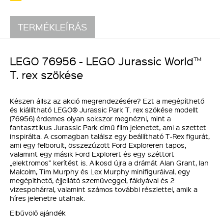
TERMÉKLEÍRÁS
LEGO 76956 - LEGO Jurassic World™
T. rex szökése
Készen állsz az akció megrendezésére? Ezt a megépíthető
és kiállítható LEGO® Jurassic Park T. rex szökése modellt
(76956) érdemes olyan sokszor megnézni, mint a
fantasztikus Jurassic Park című film jelenetet, ami a szettet
inspirálta. A csomagban találsz egy beállítható T-Rex figurát,
ami egy felborult, összezúzott Ford Exploreren tapos,
valamint egy másik Ford Explorert és egy széttört
„elektromos” kerítést is. Alkosd újra a drámát Alan Grant, Ian
Malcolm, Tim Murphy és Lex Murphy minifiguráival, egy
megépíthető, éjjellátó szemüveggel, fáklyával és 2
vizespohárral, valamint számos további részlettel, amik a
híres jelenetre utalnak.
Elbűvölő ajándék