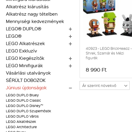
Alkatrész kiárusítás
Alkatrész nagy tételben
Mennyiségi kedvezmények
LEGO® DUPLO®
LEGO®
LEGO Alkatrészek
40923 - LEGO BrickHeadz -
LEGO Exkluzív
Shrek, Szamár és Mézi
LEGO Kiegészítők
figurák
LEGO Minifigurák
8 990 Ft
Vásárlási utalványok
SÉRÜLT DOBOZOK
Ár szerint növekvő
Júniusi újdonságok
LEGO DUPLO Bluey
LEGO DUPLO Classic
LEGO DUPLO Disney™
LEGO DUPLO Szuperhősök
LEGO DUPLO Város
LEGO Alkatrészek
LEGO Architecture