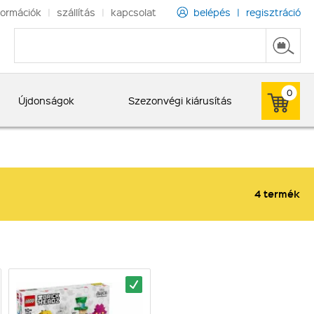
formációk
|
szállítás
|
kapcsolat
belépés
|
regisztráció
0
Újdonságok
Szezonvégi kiárusítás
4 termék