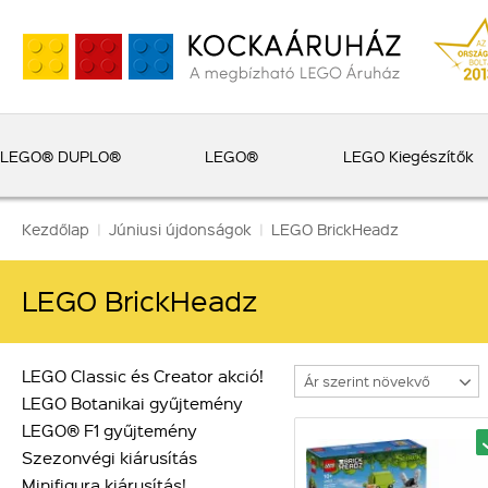
LEGO® DUPLO®
LEGO®
LEGO Kiegészítők
Kezdőlap
|
Júniusi újdonságok
|
LEGO BrickHeadz
LEGO BrickHeadz
LEGO Classic és Creator akció!
Ár szerint növekvő
LEGO Botanikai gyűjtemény
LEGO® F1 gyűjtemény
Szezonvégi kiárusítás
Minifigura kiárusítás!