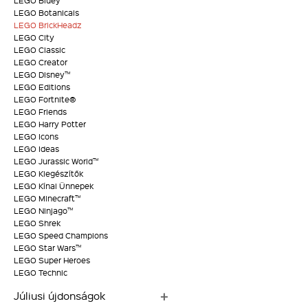
LEGO Bluey
LEGO Botanicals
LEGO BrickHeadz
LEGO City
LEGO Classic
LEGO Creator
LEGO Disney™
LEGO Editions
LEGO Fortnite®
LEGO Friends
LEGO Harry Potter
LEGO Icons
LEGO Ideas
LEGO Jurassic World™
LEGO Kiegészítők
LEGO Kínai Ünnepek
LEGO Minecraft™
LEGO Ninjago™
LEGO Shrek
LEGO Speed Champions
LEGO Star Wars™
LEGO Super Heroes
LEGO Technic
Júliusi újdonságok