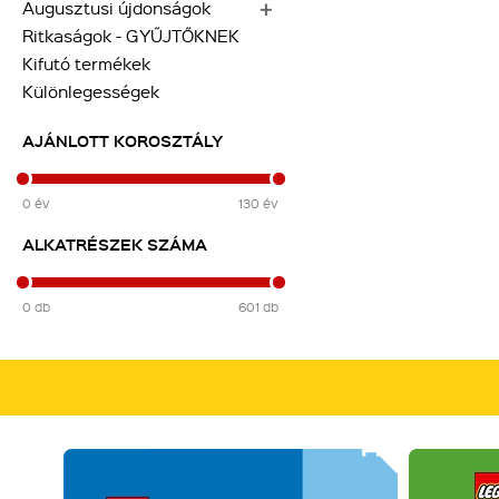
Augusztusi újdonságok
Ritkaságok - GYŰJTŐKNEK
Kifutó termékek
Különlegességek
AJÁNLOTT KOROSZTÁLY
0
év
130
év
ALKATRÉSZEK SZÁMA
0
db
601
db