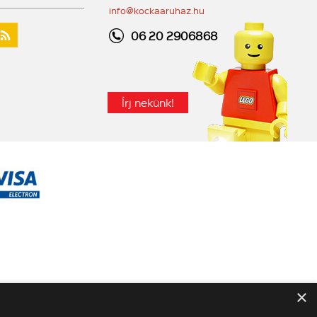
info@kockaaruhaz.hu
06 20 2906868
Írj nekünk!
×