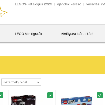
LEGO® katalógus 2026
|
ajándék kereső
|
vásárlási in
LEGO Minifigurák
Minifigura kiárusítás!
24 termék / oldal