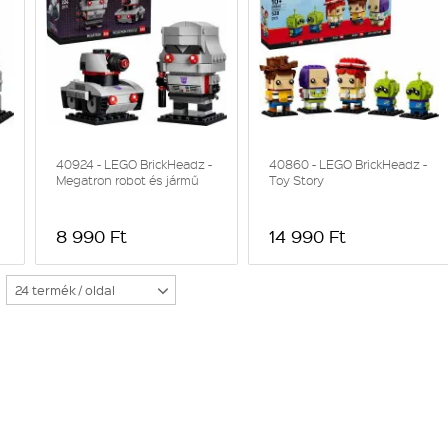
40924 - LEGO BrickHeadz -
40860 - LEGO BrickHeadz -
Megatron robot és jármű
Toy Story
8 990 Ft
14 990 Ft
24 termék / oldal