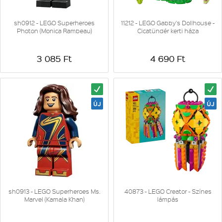
sh0912 - LEGO Superheroes
11212 - LEGO Gabby's Dollhouse -
Photon (Monica Rambeau)
Cicatündér kerti háza
3 085 Ft
4 690 Ft
sh0913 - LEGO Superheroes Ms.
40873 - LEGO Creator - Színes
Marvel (Kamala Khan)
lámpás