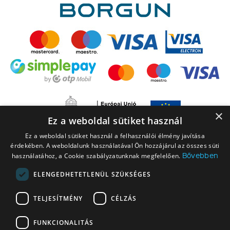
×
Ez a weboldal sütiket használ
Ez a weboldal sütiket használ a felhasználói élmény javítása
érdekében. A weboldalunk használatával Ön hozzájárul az összes süti
Bővebben
használatához, a Cookie szabályzatunknak megfelelően.
ELENGEDHETETLENÜL SZÜKSÉGES
A LEGO elnevezés, a LEGO logó, a Minifigure, a DUPLO, a DUPLO logó, a
TELJESÍTMÉNY
CÉLZÁS
NINJAGO, a NINJAGO logó, a FRIENDS logó, a HIDDEN SIDE logó, a MINIFIGURES
logó, a MINDSTORMS, a MINDSTORMS logó, a VIDIYO, a NEXO KNIGHTS,
FUNKCIONALITÁS
NEXO KNIGHTS logó, az EDITIONS logó és a SMART PLAY logó a The LEGO