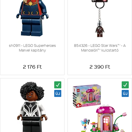
sh0911 - LEGO Superheroes
854326 - LEGO Star Wars™ - A
Marvel kapitány
Mandalóri™ kulcstartó
2 176 Ft
2 390 Ft