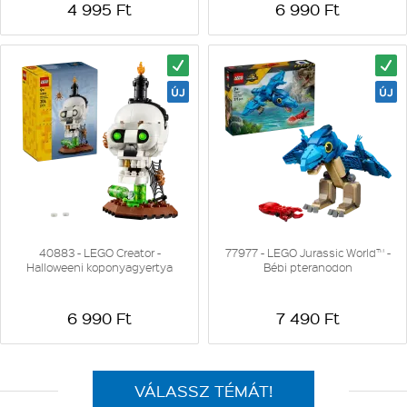
4 995 Ft
6 990 Ft
40883 - LEGO Creator -
77977 - LEGO Jurassic World™ -
Halloweeni koponyagyertya
Bébi pteranodon
6 990 Ft
7 490 Ft
VÁLASSZ TÉMÁT!