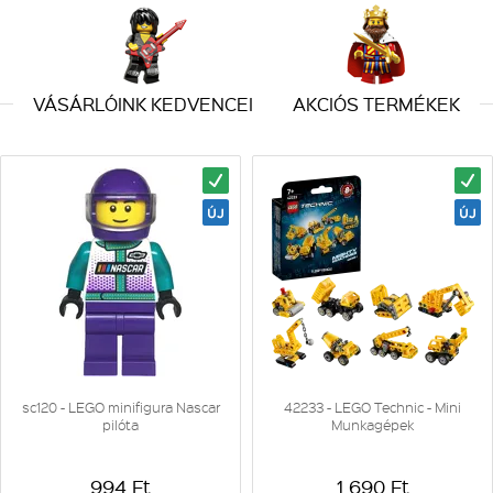
VÁSÁRLÓINK KEDVENCEI
AKCIÓS TERMÉKEK
sc120 - LEGO minifigura Nascar
42233 - LEGO Technic - Mini
pilóta
Munkagépek
994 Ft
1 690 Ft