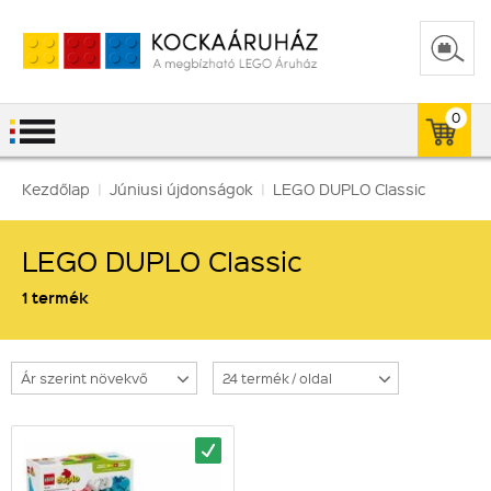
0
Kezdőlap
|
Júniusi újdonságok
|
LEGO DUPLO Classic
LEGO DUPLO Classic
1 termék
Ár szerint növekvő
24 termék / oldal