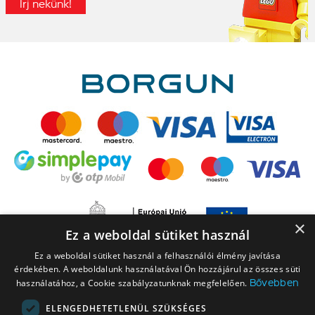
Írj nekünk!
×
Ez a weboldal sütiket használ
Ez a weboldal sütiket használ a felhasználói élmény javítása
érdekében. A weboldalunk használatával Ön hozzájárul az összes süti
Bővebben
használatához, a Cookie szabályzatunknak megfelelően.
ELENGEDHETETLENÜL SZÜKSÉGES