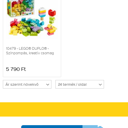
10479 - LEGO® DUPLO® -
Színpompás, kreatív csomag
5 790 Ft
Ár szerint növekvő
24 termék / oldal