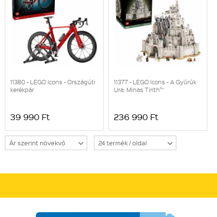
11380 - LEGO Icons - Országúti
11377 - LEGO Icons - A Gyűrűk
kerékpár
Ura: Minas Tirith™
39 990 Ft
236 990 Ft
Ár szerint növekvő
24 termék / oldal