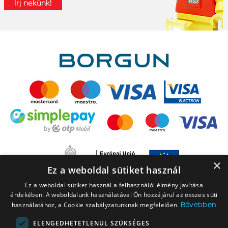
Írj nekünk!
×
Ez a weboldal sütiket használ
Ez a weboldal sütiket használ a felhasználói élmény javítása
érdekében. A weboldalunk használatával Ön hozzájárul az összes süti
Bővebben
használatához, a Cookie szabályzatunknak megfelelően.
ELENGEDHETETLENÜL SZÜKSÉGES