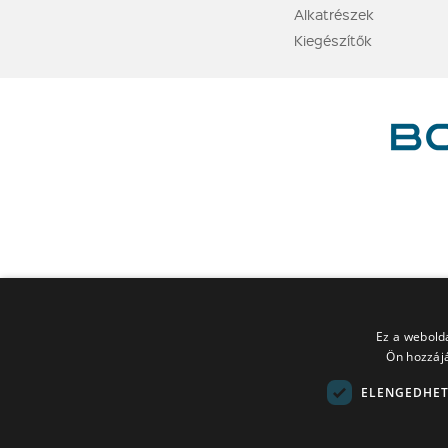
Alkatrészek
Kiegészítők
Ez a webolda
Ön hozzájá
ELENGEDHET
A LEGO elnevezés, a LEGO logó, a Minifigure, a DUPLO, a DUPLO logó,