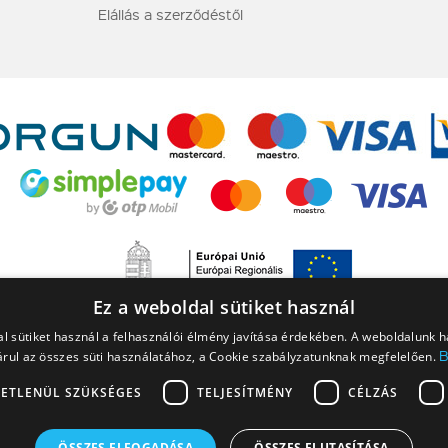
Elállás a szerződéstől
Ez a weboldal sütiket használ
l sütiket használ a felhasználói élmény javítása érdekében. A weboldalunk 
rul az összes süti használatához, a Cookie szabályzatunknak megfelelően.
ETLENÜL SZÜKSÉGES
TELJESÍTMÉNY
CÉLZÁS
 a NINJAGO, a NINJAGO logó, a FRIENDS logó, a HIDDEN SIDE logó, a MINIFIGU
ÖSSZES ELFOGADÁSA
ÖSSZES ELUTASÍTÁSA