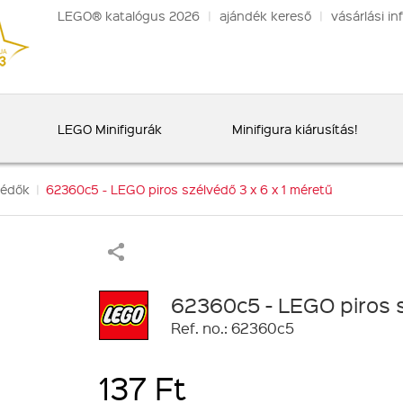
LEGO® katalógus 2026
|
ajándék kereső
|
vásárlási in
LEGO Minifigurák
Minifigura kiárusítás!
védők
|
62360c5 - LEGO piros szélvédő 3 x 6 x 1 méretű
62360c5 - LEGO piros s
Ref. no.: 62360c5
137 Ft