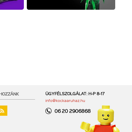
ÜGYFÉLSZOLGÁLAT: H-P 8-17
 HOZZÁNK
info@kockaaruhaz.hu
06 20 2906868