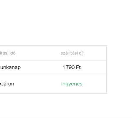
ítási idő
szállítási díj
 munkanap
1 790 Ft
ktáron
ingyenes