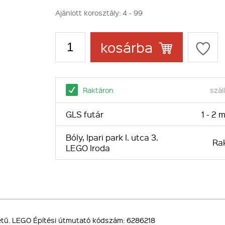
Ajánlott korosztály:
4 - 99
kosárba
Raktáron
száll
GLS futár
1 - 2
Bóly, Ipari park I. utca 3.
Ra
LEGO Iroda
retű. LEGO Építési útmutató kódszám: 6286218