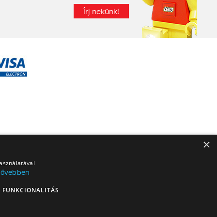
Írj nekünk!
×
használatával
Bővebben
FUNKCIONALITÁS
RES logó, a MINDSTORMS, a MINDSTORMS logó, a VIDIYO, a NEXO KNIGHTS,