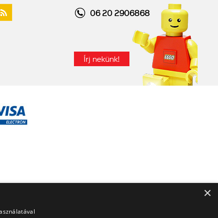
06 20 2906868
Írj nekünk!
×
használatával