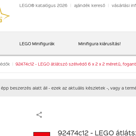
LEGO® katalógus 2026
|
ajándék kereső
|
vásárlási in
LEGO Minifigurák
Minifigura kiárusítás!
védők
|
92474c12 - LEGO átlátszó szélvédő 6 x 2 x 2 méretű, fogan
 épp beszerzés alatt áll - ezek az aktuális készletek -, vagy a te
92474c12 - LEGO átláts