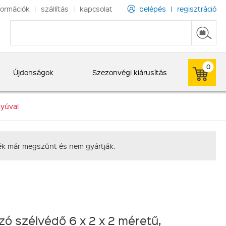
formációk
|
szállítás
|
kapcsolat
belépés
|
regisztráció
0
Újdonságok
Szezonvégi kiárusítás
tyúval
rmék már megszűnt és nem gyártják.
zó szélvédő 6 x 2 x 2 méretű,