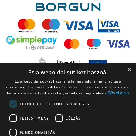
×
Ez a weboldal sütiket használ
Ez a weboldal sütiket használ a felhasználói élmény javítása
érdekében. A weboldalunk használatával Ön hozzájárul az összes süti
Bővebben
használatához, a Cookie szabályzatunknak megfelelően.
ELENGEDHETETLENÜL SZÜKSÉGES
A LEGO elnevezés, a LEGO logó, a Minifigure, a DUPLO, a DUPLO logó, a
TELJESÍTMÉNY
CÉLZÁS
NINJAGO, a NINJAGO logó, a FRIENDS logó, a HIDDEN SIDE logó, a MINIFIGURES
logó, a MINDSTORMS, a MINDSTORMS logó, a VIDIYO, a NEXO KNIGHTS,
FUNKCIONALITÁS
NEXO KNIGHTS logó, az EDITIONS logó és a SMART PLAY logó a The LEGO