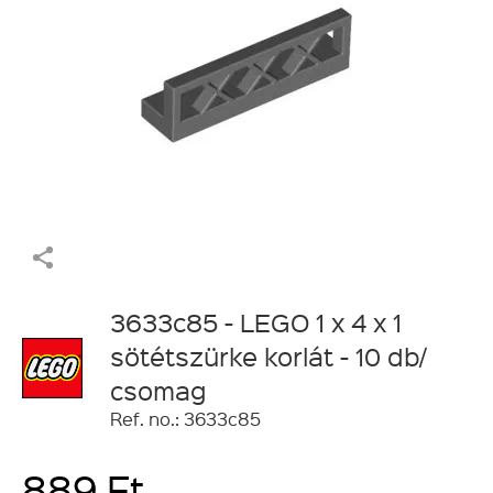
3633c85 - LEGO 1 x 4 x 1
sötétszürke korlát - 10 db/
csomag
Ref. no.: 3633c85
889 Ft