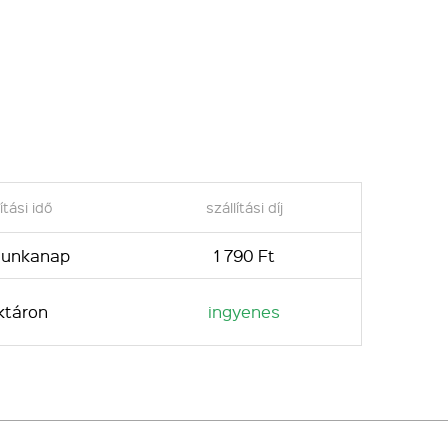
ítási idő
szállítási díj
 munkanap
1 790 Ft
ktáron
ingyenes