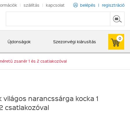
formációk
|
szállítás
|
kapcsolat
belépés
|
regisztráció
0
Újdonságok
Szezonvégi kiárusítás
méretű zsanér 1 és 2 csatlakozóval
 világos narancssárga kocka 1
 2 csatlakozóval