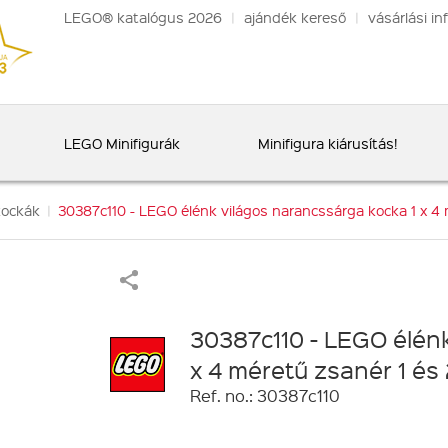
LEGO® katalógus 2026
|
ajándék kereső
|
vásárlási in
LEGO Minifigurák
Minifigura kiárusítás!
kockák
|
30387c110 - LEGO élénk világos narancssárga kocka 1 x 4 
30387c110 - LEGO élénk
x 4 méretű zsanér 1 és
Ref. no.: 30387c110