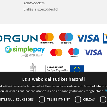
Adatvédelem
Elállás a szerződéstől
Ez a weboldal sütiket használ
l sütiket használ a felhasználói élmény javítása érdekében. A weboldalunk 
rul az összes süti használatához, a Cookie szabályzatunknak megfelelően.
ETLENÜL SZÜKSÉGES
TELJESÍTMÉNY
CÉLZÁS