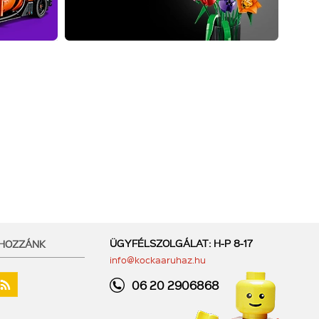
ÜGYFÉLSZOLGÁLAT: H-P 8-17
 HOZZÁNK
info@kockaaruhaz.hu
06 20 2906868