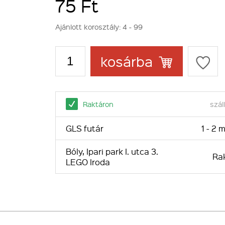
75 Ft
Ajánlott korosztály:
4 - 99
kosárba
Raktáron
száll
GLS futár
1 - 2
Bóly, Ipari park I. utca 3.
Ra
LEGO Iroda