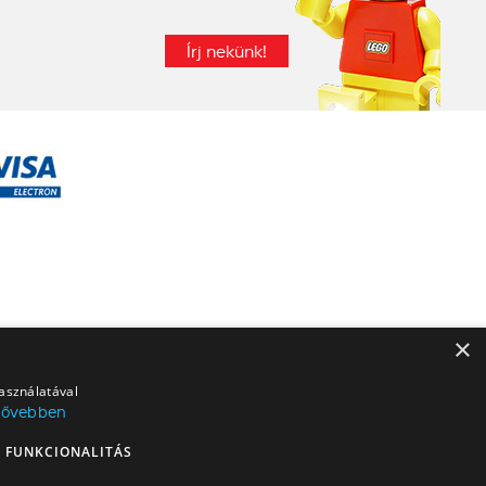
Írj nekünk!
×
használatával
Bővebben
FUNKCIONALITÁS