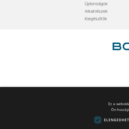
Újdonságok
Alkatrészek
Kiegészítők
Ez a webolda
Ön hozzájá
ELENGEDHET