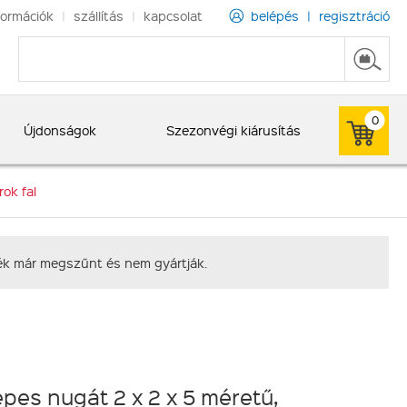
formációk
|
szállítás
|
kapcsolat
belépés
|
regisztráció
0
Újdonságok
Szezonvégi kiárusítás
ok fal
rmék már megszűnt és nem gyártják.
pes nugát 2 x 2 x 5 méretű,