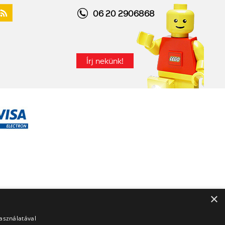
06 20 2906868
Írj nekünk!
×
használatával