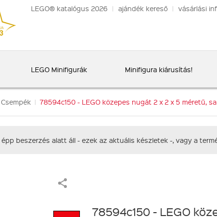
LEGO® katalógus 2026
|
ajándék kereső
|
vásárlási in
LEGO Minifigurák
Minifigura kiárusítás!
 Csempék
|
78594c150 - LEGO közepes nugát 2 x 2 x 5 méretű, sar
 épp beszerzés alatt áll - ezek az aktuális készletek -, vagy a te
78594c150 - LEGO köze