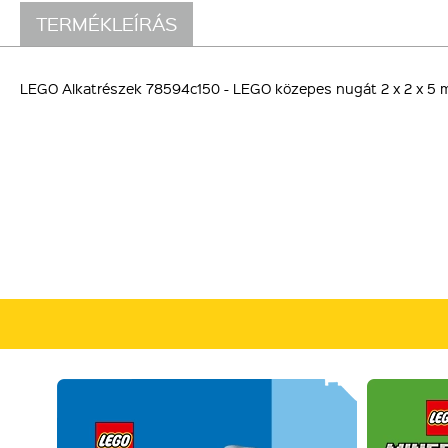
TERMÉKLEÍRÁS
LEGO Alkatrészek 78594c150 - LEGO közepes nugát 2 x 2 x 5 m