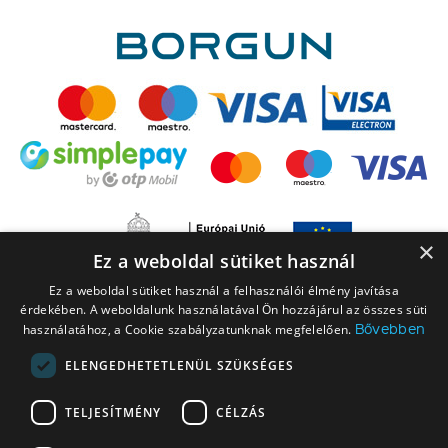
×
Ez a weboldal sütiket használ
Ez a weboldal sütiket használ a felhasználói élmény javítása
érdekében. A weboldalunk használatával Ön hozzájárul az összes süti
Bővebben
használatához, a Cookie szabályzatunknak megfelelően.
ELENGEDHETETLENÜL SZÜKSÉGES
A LEGO elnevezés, a LEGO logó, a Minifigure, a DUPLO, a DUPLO logó, a
TELJESÍTMÉNY
CÉLZÁS
NINJAGO, a NINJAGO logó, a FRIENDS logó, a HIDDEN SIDE logó, a MINIFIGURES
logó, a MINDSTORMS, a MINDSTORMS logó, a VIDIYO, a NEXO KNIGHTS,