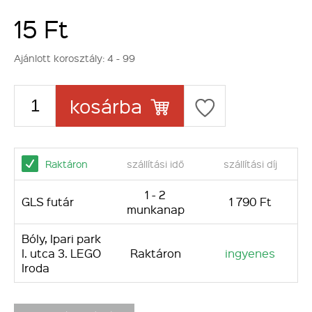
15 Ft
Ajánlott korosztály:
4 - 99
kosárba
Raktáron
szállítási idő
szállítási díj
1 - 2
GLS futár
1 790 Ft
munkanap
Bóly, Ipari park
I. utca 3. LEGO
Raktáron
ingyenes
Iroda