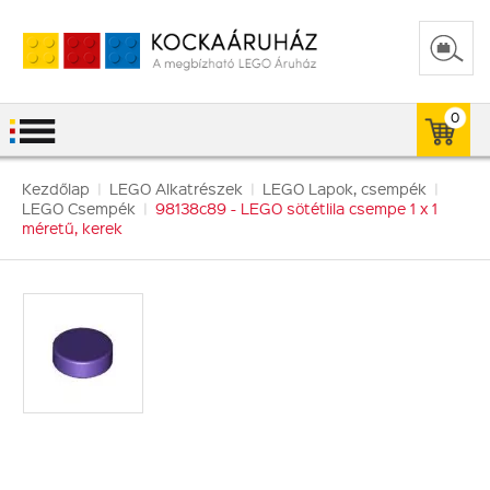
0
Kezdőlap
|
LEGO Alkatrészek
|
LEGO Lapok, csempék
|
LEGO Csempék
|
98138c89 - LEGO sötétlila csempe 1 x 1
méretű, kerek