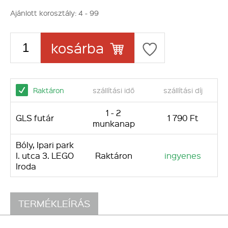
Ajánlott korosztály:
4 - 99
kosárba
Raktáron
szállítási idő
szállítási díj
1 - 2
GLS futár
1 790 Ft
munkanap
Bóly, Ipari park
I. utca 3. LEGO
Raktáron
ingyenes
Iroda
TERMÉKLEÍRÁS