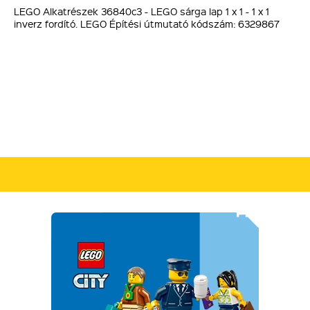
LEGO Alkatrészek 36840c3 - LEGO sárga lap 1 x 1 - 1 x 1
inverz fordító. LEGO Építési útmutató kódszám: 6329867