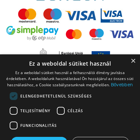
×
Ez a weboldal sütiket használ
Ez a weboldal sütiket használ a felhasználói élmény javítása
érdekében. A weboldalunk használatával Ön hozzájárul az összes süti
Bővebben
használatához, a Cookie szabályzatunknak megfelelően.
ELENGEDHETETLENÜL SZÜKSÉGES
A LEGO elnevezés, a LEGO logó, a Minifigure, a DUPLO, a DUPLO logó, a
TELJESÍTMÉNY
CÉLZÁS
NINJAGO, a NINJAGO logó, a FRIENDS logó, a HIDDEN SIDE logó, a MINIFIGURES
logó, a MINDSTORMS, a MINDSTORMS logó, a VIDIYO, a NEXO KNIGHTS,
FUNKCIONALITÁS
NEXO KNIGHTS logó, az EDITIONS logó és a SMART PLAY logó a The LEGO
Group vállalatcsoport védjegyei. Engedéllyel használva. © 2026 The LEGO