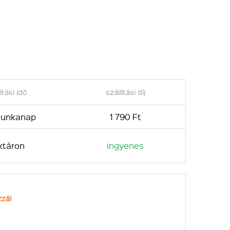
ítási idő
szállítási díj
 munkanap
1 790 Ft
ktáron
ingyenes
zzá!