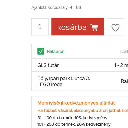
Ajánlott korosztály:
4 - 99
kosárba
Raktáron
száll
GLS futár
1 - 2
Bóly, Ipari park I. utca 3.
Ra
LEGO Iroda
Mennyiségi kedvezményes ajánlat
Ha többet vásárol, alacsonyabb áron juthat ho
51 - 100 db termék:
10% kedvezmény
101 - 200 db termék:
20% kedvezmény