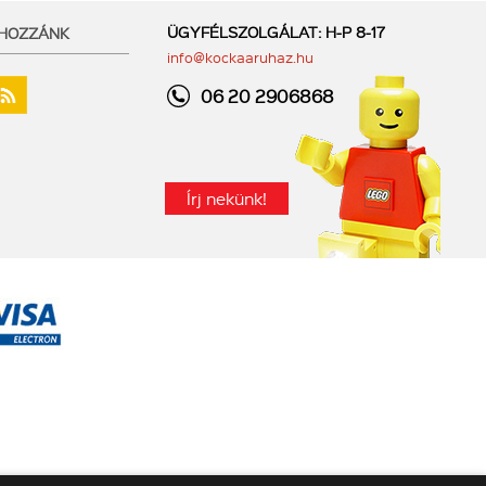
ÜGYFÉLSZOLGÁLAT: H-P 8-17
 HOZZÁNK
info@kockaaruhaz.hu
06 20 2906868
Írj nekünk!