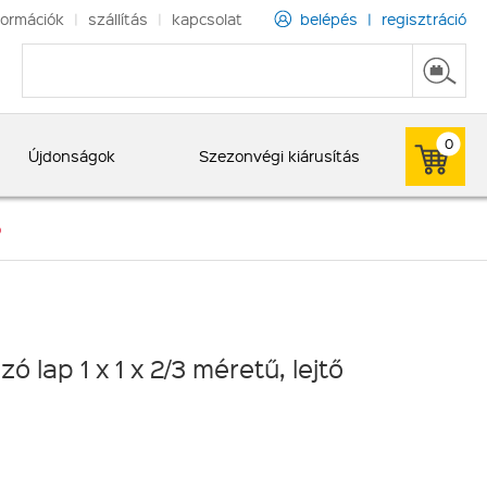
formációk
|
szállítás
|
kapcsolat
belépés
|
regisztráció
0
Újdonságok
Szezonvégi kiárusítás
ő
 lap 1 x 1 x 2/3 méretű, lejtő