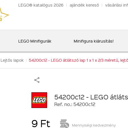
LEGO® katalógus 2026
|
ajándék kereső
|
vásárlási in
LEGO Minifigurák
Minifigura kiárusítás!
Lejtős lapok
|
54200c12 - LEGO átlátszó lap 1 x 1 x 2/3 méretű, lejt
54200c12 - LEGO átlátszó
Ref. no.: 54200c12
9 Ft
Mennyiségi kedvezmény