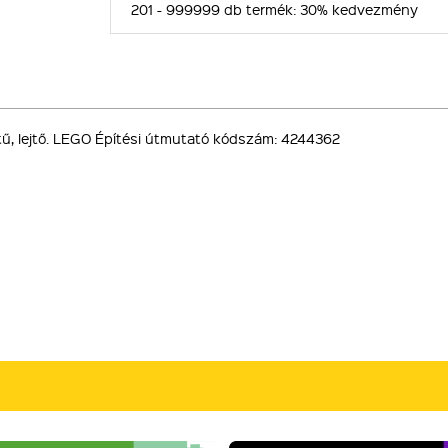
201 - 999999 db termék:
30% kedvezmény
etű, lejtő. LEGO Építési útmutató kódszám: 4244362