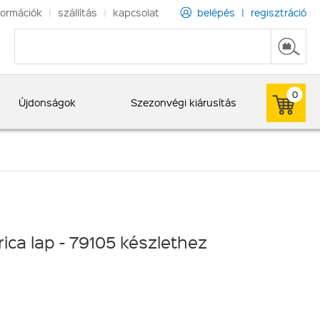
formációk
|
szállítás
|
kapcsolat
belépés
|
regisztráció
0
Újdonságok
Szezonvégi kiárusítás
ica lap - 79105 készlethez