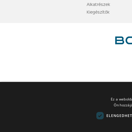
Alkatrészek
Kiegészítők
Ez a webolda
Ön hozzájá
ELENGEDHET
A LEGO elnevezés, a LEGO logó, a Minifigure, a DUPLO, a DUPLO logó,