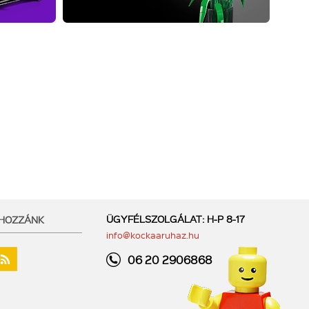
ÜGYFÉLSZOLGÁLAT: H-P 8-17
 HOZZÁNK
info@kockaaruhaz.hu
06 20 2906868