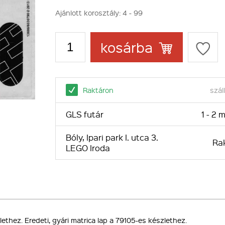
Ajánlott korosztály:
4 - 99
kosárba
Raktáron
száll
GLS futár
1 - 2
Bóly, Ipari park I. utca 3.
Ra
LEGO Iroda
thez. Eredeti, gyári matrica lap a 79105-es készlethez.