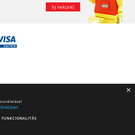
Írj nekünk!
×
használatával
Bővebben
FUNKCIONALITÁS
RES logó, a MINDSTORMS, a MINDSTORMS logó, a VIDIYO, a NEXO KNIGHTS,