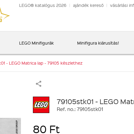
LEGO® katalógus 2026
|
ajándék kereső
|
vásárlási in
LEGO Minifigurák
Minifigura kiárusítás!
01 - LEGO Matrica lap - 79105 készlethez
79105stk01 - LEGO Matr
Ref. no.: 79105stk01
80 Ft