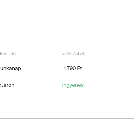
ítási idő
szállítási díj
 munkanap
1 790 Ft
ktáron
ingyenes