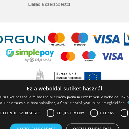
Elállás a szerződéstől
Ez a weboldal sütiket használ
l sütiket használ a felhasználói élmény javítása érdekében. A weboldalunk 
rul az összes süti használatához, a Cookie szabályzatunknak megfelelően.
ETLENÜL SZÜKSÉGES
TELJESÍTMÉNY
CÉLZÁS
 a NINJAGO, a NINJAGO logó, a FRIENDS logó, a HIDDEN SIDE logó, a MINIFIGU
ÖSSZES ELFOGADÁSA
ÖSSZES ELUTASÍTÁSA