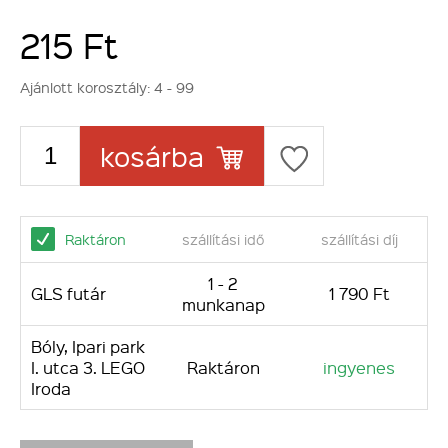
215 Ft
Ajánlott korosztály:
4 - 99
kosárba
Raktáron
szállítási idő
szállítási díj
1 - 2
GLS futár
1 790 Ft
munkanap
Bóly, Ipari park
I. utca 3. LEGO
Raktáron
ingyenes
Iroda