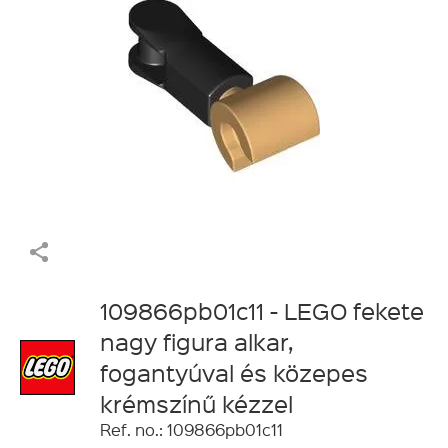
109866pb01c11 - LEGO fekete
nagy figura alkar,
fogantyúval és közepes
krémszínű kézzel
Ref. no.: 109866pb01c11