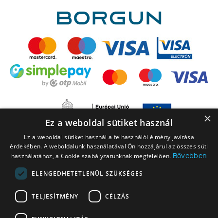
×
Ez a weboldal sütiket használ
Ez a weboldal sütiket használ a felhasználói élmény javítása
érdekében. A weboldalunk használatával Ön hozzájárul az összes süti
Bővebben
használatához, a Cookie szabályzatunknak megfelelően.
ELENGEDHETETLENÜL SZÜKSÉGES
A LEGO elnevezés, a LEGO logó, a Minifigure, a DUPLO, a DUPLO logó, a
TELJESÍTMÉNY
CÉLZÁS
NINJAGO, a NINJAGO logó, a FRIENDS logó, a HIDDEN SIDE logó, a MINIFIGURES
logó, a MINDSTORMS, a MINDSTORMS logó, a VIDIYO, a NEXO KNIGHTS,