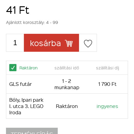
41 Ft
Ajánlott korosztály:
4 - 99
kosárba
Raktáron
szállítási idő
szállítási díj
1 - 2
GLS futár
1 790 Ft
munkanap
Bóly, Ipari park
I. utca 3. LEGO
Raktáron
ingyenes
Iroda