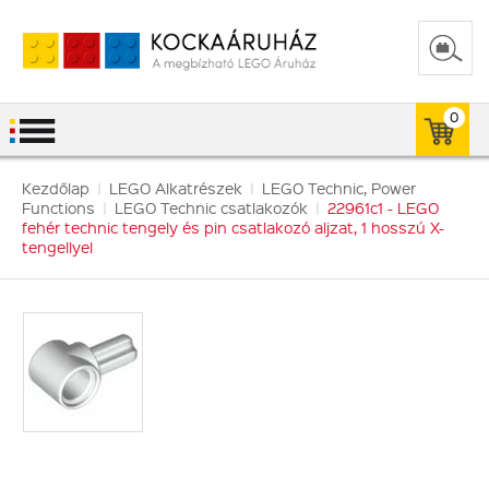
0
Kezdőlap
|
LEGO Alkatrészek
|
LEGO Technic, Power
Functions
|
LEGO Technic csatlakozók
|
22961c1 - LEGO
fehér technic tengely és pin csatlakozó aljzat, 1 hosszú X-
tengellyel