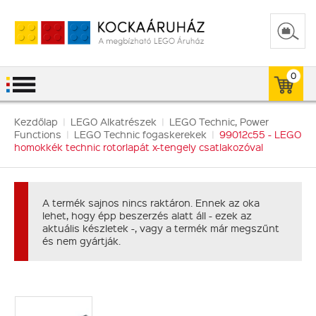
0
Kezdőlap
|
LEGO Alkatrészek
|
LEGO Technic, Power
Functions
|
LEGO Technic fogaskerekek
|
99012c55 - LEGO
homokkék technic rotorlapát x-tengely csatlakozóval
A termék sajnos nincs raktáron. Ennek az oka
lehet, hogy épp beszerzés alatt áll - ezek az
aktuális készletek -, vagy a termék már megszűnt
és nem gyártják.