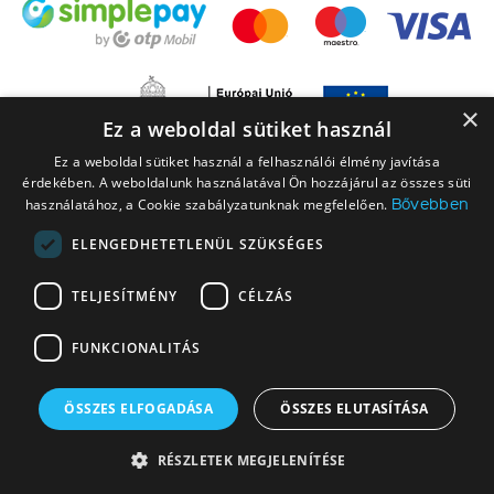
×
Ez a weboldal sütiket használ
Ez a weboldal sütiket használ a felhasználói élmény javítása
érdekében. A weboldalunk használatával Ön hozzájárul az összes süti
Bővebben
használatához, a Cookie szabályzatunknak megfelelően.
ELENGEDHETETLENÜL SZÜKSÉGES
A LEGO elnevezés, a LEGO logó, a Minifigure, a DUPLO, a DUPLO logó, a
TELJESÍTMÉNY
CÉLZÁS
NINJAGO, a NINJAGO logó, a FRIENDS logó, a HIDDEN SIDE logó, a MINIFIGURES
logó, a MINDSTORMS, a MINDSTORMS logó, a VIDIYO, a NEXO KNIGHTS,
FUNKCIONALITÁS
NEXO KNIGHTS logó, az EDITIONS logó és a SMART PLAY logó a The LEGO
Group vállalatcsoport védjegyei. Engedéllyel használva. © 2026 The LEGO
Group. Minden jog fenntartva.
ÖSSZES ELFOGADÁSA
ÖSSZES ELUTASÍTÁSA
© 2026 Copyright Market SK Kft - KockaÁruház a megbízható LEGO@
RÉSZLETEK MEGJELENÍTÉSE
webáruház - Minden jog fenntartva!
Készítette: NetGo.hu kft.