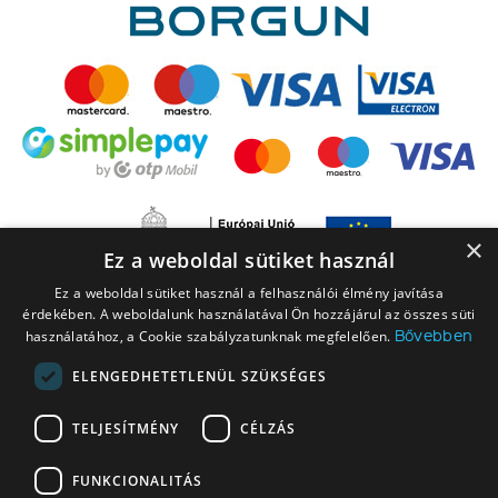
×
Ez a weboldal sütiket használ
Ez a weboldal sütiket használ a felhasználói élmény javítása
érdekében. A weboldalunk használatával Ön hozzájárul az összes süti
Bővebben
használatához, a Cookie szabályzatunknak megfelelően.
ELENGEDHETETLENÜL SZÜKSÉGES
A LEGO elnevezés, a LEGO logó, a Minifigure, a DUPLO, a DUPLO logó, a
TELJESÍTMÉNY
CÉLZÁS
NINJAGO, a NINJAGO logó, a FRIENDS logó, a HIDDEN SIDE logó, a MINIFIGURES
logó, a MINDSTORMS, a MINDSTORMS logó, a VIDIYO, a NEXO KNIGHTS,
FUNKCIONALITÁS
NEXO KNIGHTS logó, az EDITIONS logó és a SMART PLAY logó a The LEGO