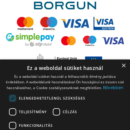
×
Ez a weboldal sütiket használ
Ez a weboldal sütiket használ a felhasználói élmény javítása
érdekében. A weboldalunk használatával Ön hozzájárul az összes süti
Bővebben
használatához, a Cookie szabályzatunknak megfelelően.
ELENGEDHETETLENÜL SZÜKSÉGES
A LEGO elnevezés, a LEGO logó, a Minifigure, a DUPLO, a DUPLO logó, a
TELJESÍTMÉNY
CÉLZÁS
NINJAGO, a NINJAGO logó, a FRIENDS logó, a HIDDEN SIDE logó, a MINIFIGURES
logó, a MINDSTORMS, a MINDSTORMS logó, a VIDIYO, a NEXO KNIGHTS,
FUNKCIONALITÁS
NEXO KNIGHTS logó, az EDITIONS logó és a SMART PLAY logó a The LEGO