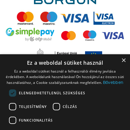
×
Ez a weboldal sütiket használ
Ez a weboldal sütiket használ a felhasználói élmény javítása
érdekében. A weboldalunk használatával Ön hozzájárul az összes süti
Bővebben
használatához, a Cookie szabályzatunknak megfelelően.
ELENGEDHETETLENÜL SZÜKSÉGES
A LEGO elnevezés, a LEGO logó, a Minifigure, a DUPLO, a DUPLO logó, a
TELJESÍTMÉNY
CÉLZÁS
NINJAGO, a NINJAGO logó, a FRIENDS logó, a HIDDEN SIDE logó, a MINIFIGURES
logó, a MINDSTORMS, a MINDSTORMS logó, a VIDIYO, a NEXO KNIGHTS,
FUNKCIONALITÁS
NEXO KNIGHTS logó, az EDITIONS logó és a SMART PLAY logó a The LEGO
Group vállalatcsoport védjegyei. Engedéllyel használva. © 2026 The LEGO