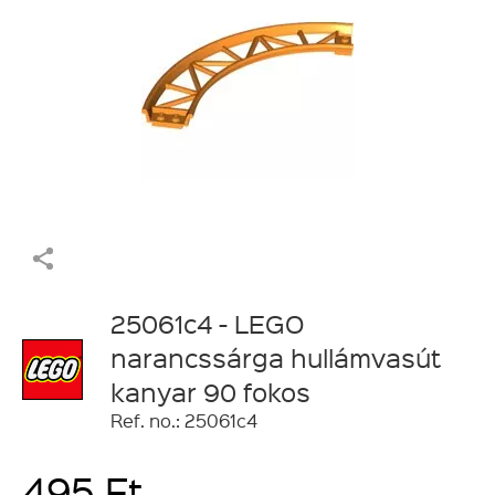
25061c4 - LEGO
narancssárga hullámvasút
kanyar 90 fokos
Ref. no.: 25061c4
495 Ft