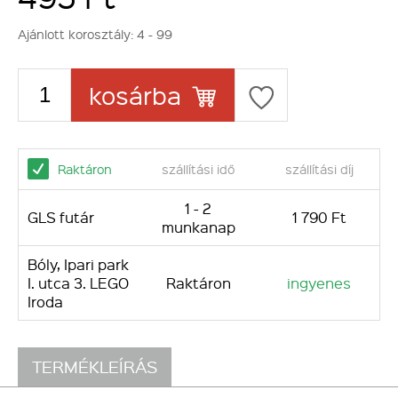
Ajánlott korosztály:
4 - 99
kosárba
Raktáron
szállítási idő
szállítási díj
1 - 2
GLS futár
1 790 Ft
munkanap
Bóly, Ipari park
I. utca 3. LEGO
Raktáron
ingyenes
Iroda
TERMÉKLEÍRÁS