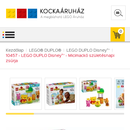
0
Kezdőlap
|
LEGO® DUPLO®
|
LEGO DUPLO Disney™
|
10457 - LEGO DUPLO Disney™ - Micimackó születésnapi
zsúrja