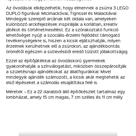
Az óvodások elképzelhetik, hogy elmennek a zsúrra 3 LEGO
DUPLO figurával: Micimackóval, Tigrissel és Malackával.
Mindegyik szereplő arcának két oldala van, amelyeken
különböző arckifejezések inspirálják a korlátlan, kreatív
játékot és történetmesélést. Ez a szórakoztató funkció
lehetőséget nyújt a szociális-érzelmi fejlődést támogató
tevékenységekre is, hiszen a kicsik eljátszhatják, milyen
érzelmek kerülhetnek elő a zsúrokon, az ajándékbontás
örömétől egészen a sütievésből eredő túlzott jóllakottságig.
Ezzel az építőjátékkal az óvodáskorú gyermekek
gyakorolhatják a színválogatást, miközben összepárosítják
a születésnapi ajándékokat az állatfigurákkal. Mivel
mindegyik ajándék számozott, a kicsik akár megtehetik az
első lépéseket a számolás elsajátítása felé is.
Méretek – Ez a 22 darabból álló építőkészlet tartalmaz egy
lombházat, amely 15 cm magas, 7 cm széles és 11 cm mély.