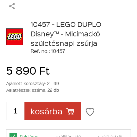
10457 - LEGO DUPLO
Disney™ - Micimackó
születésnapi zsúrja
Ref. no.: 10457
5 890 Ft
Ajánlott korosztály:
2 - 99
Alkatrészek száma:
22 db
kosárba
Raktáron
szállítási idő
szállítási díj