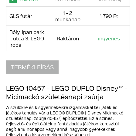
1 - 2
GLS futár
1 790 Ft
munkanap
Bóly, Ipari park
I. utca 3. LEGO
Raktáron
ingyenes
Iroda
TERMÉKLEÍRÁS
LEGO 10457 - LEGO DUPLO Disney™ -
Micimackó születésnapi zsúrja
A szülőkre és kisgyermekeikre izgalmakkal teli játék és
játékos tanulás vár a LEGO® DUPLO® | Disney Micimackó
születésnapi zsúrja (10457) építőszettel. Ez a színes,
fejlesztő- és építőjáték a fantáziadús játékon keresztül
segít a 18 hónapos vagy annál nagyobb gyerekeknek
fejleszteni a kisgyermekkori készségeiket.