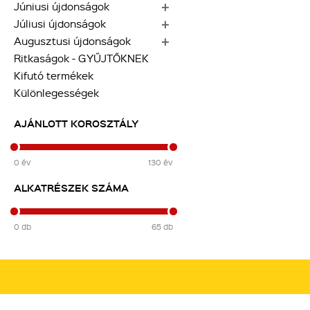
Júniusi újdonságok
Júliusi újdonságok
Augusztusi újdonságok
Ritkaságok - GYŰJTŐKNEK
Kifutó termékek
Különlegességek
AJÁNLOTT KOROSZTÁLY
0
év
130
év
ALKATRÉSZEK SZÁMA
0
db
65
db