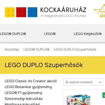
LEGO® DUPLO®
LEGO®
LEGO Kiegészítők
Kezdőlap
|
LEGO® DUPLO®
|
LEGO DUPLO Szuperhősök
LEGO DUPLO Szuperhősök
LEGO Classic és Creator akció!
Ár szerint növekvő
LEGO Botanikai gyűjtemény
LEGO® F1 gyűjtemény
Szezonvégi kiárusítás
Minifigura kiárusítás!