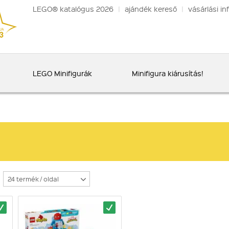
LEGO® katalógus 2026
|
ajándék kereső
|
vásárlási in
LEGO Minifigurák
Minifigura kiárusítás!
24 termék / oldal