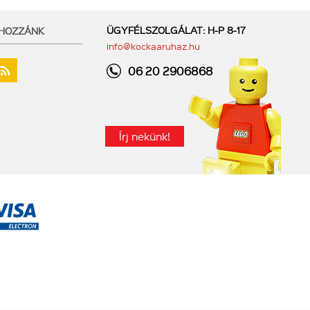
ÜGYFÉLSZOLGÁLAT: H-P 8-17
 HOZZÁNK
info@kockaaruhaz.hu
06 20 2906868
Írj nekünk!