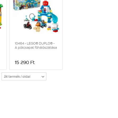
10464 - LEGO® DUPLO® -
A pókcsapat főhálószállása
15 290 Ft
24 termék / oldal