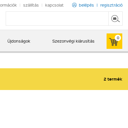
formációk
|
szállítás
|
kapcsolat
belépés
|
regisztráció
0
Újdonságok
Szezonvégi kiárusítás
2 termék