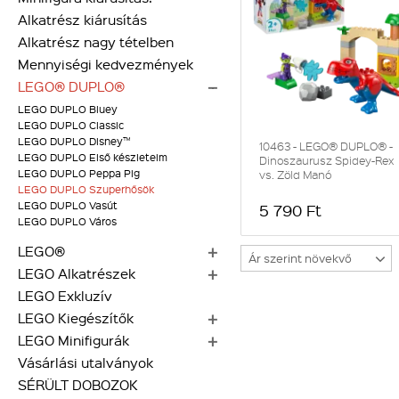
Alkatrész kiárusítás
Alkatrész nagy tételben
Mennyiségi kedvezmények
LEGO® DUPLO®
LEGO DUPLO Bluey
LEGO DUPLO Classic
LEGO DUPLO Disney™
10463 - LEGO® DUPLO® -
LEGO DUPLO Első készleteim
Dinoszaurusz Spidey-Rex
LEGO DUPLO Peppa Pig
vs. Zöld Manó
LEGO DUPLO Szuperhősök
LEGO DUPLO Vasút
5 790 Ft
LEGO DUPLO Város
LEGO®
Ár szerint növekvő
LEGO Alkatrészek
LEGO Exkluzív
LEGO Kiegészítők
LEGO Minifigurák
Vásárlási utalványok
SÉRÜLT DOBOZOK