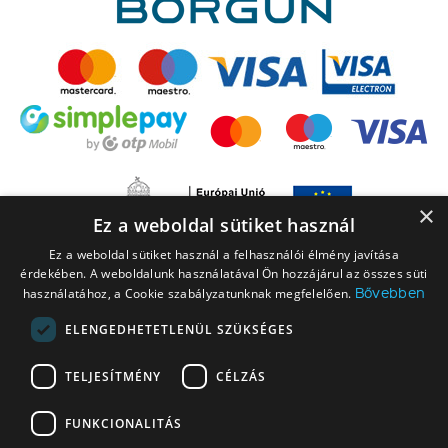
×
Ez a weboldal sütiket használ
Ez a weboldal sütiket használ a felhasználói élmény javítása
érdekében. A weboldalunk használatával Ön hozzájárul az összes süti
Bővebben
használatához, a Cookie szabályzatunknak megfelelően.
ELENGEDHETETLENÜL SZÜKSÉGES
A LEGO elnevezés, a LEGO logó, a Minifigure, a DUPLO, a DUPLO logó, a
TELJESÍTMÉNY
CÉLZÁS
NINJAGO, a NINJAGO logó, a FRIENDS logó, a HIDDEN SIDE logó, a MINIFIGURES
logó, a MINDSTORMS, a MINDSTORMS logó, a VIDIYO, a NEXO KNIGHTS,
FUNKCIONALITÁS
NEXO KNIGHTS logó, az EDITIONS logó és a SMART PLAY logó a The LEGO