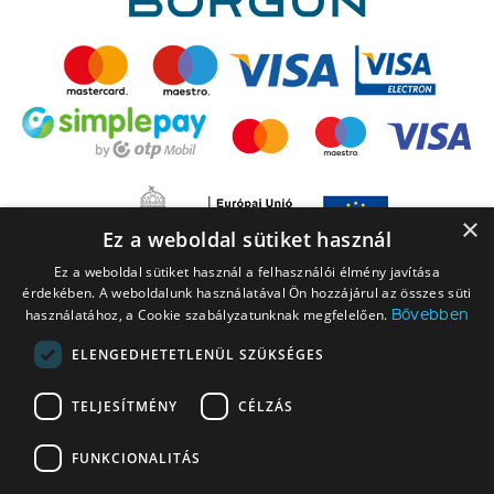
×
Ez a weboldal sütiket használ
Ez a weboldal sütiket használ a felhasználói élmény javítása
érdekében. A weboldalunk használatával Ön hozzájárul az összes süti
Bővebben
használatához, a Cookie szabályzatunknak megfelelően.
ELENGEDHETETLENÜL SZÜKSÉGES
A LEGO elnevezés, a LEGO logó, a Minifigure, a DUPLO, a DUPLO logó, a
TELJESÍTMÉNY
CÉLZÁS
NINJAGO, a NINJAGO logó, a FRIENDS logó, a HIDDEN SIDE logó, a MINIFIGURES
logó, a MINDSTORMS, a MINDSTORMS logó, a VIDIYO, a NEXO KNIGHTS,
FUNKCIONALITÁS
NEXO KNIGHTS logó, az EDITIONS logó és a SMART PLAY logó a The LEGO
Group vállalatcsoport védjegyei. Engedéllyel használva. © 2026 The LEGO