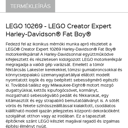
TERMÉKLEÍRÁS
LEGO 10269 - LEGO Creator Expert
Harley-Davidson® Fat Boy®
Fedezd fel az ikonikus mérnöki munka apró részleteit a
LEGO® Creator Expert 10269 Harley-Davidson® Fat Boy®
motorkerékpárral! A Harley-Davidsonnal együttműködve
kifejlesztett és részletesen kidolgozott LEGO motorkerékpár
megragadja a valódi gép varázsát. Emellett a tömör
féktárcsás Lakester kerekekkel, tömzsi gumiabroncsokkal és
könnycseppalakú üzemanyagtartállyal ellátott modellt
nyomtatott logók és egy beépített sebességmérő egészíti
ki. Továbbá találsz egy Milwaukee-Eight® motort mozgó
dugattyúkkal, kettős kipufogócsövet, kormányt,
mozgatható sebességváltó pedált és fékkarokat, egy
kitámasztót és egy strapabíró bemutatóállványt is. A sötét
vörös és fekete színösszeállítással kialakított, csodálatos
kiállítható modell igazán jellegzetes központi dekorációként
szolgálhat otthon vagy az irodában. Ez a tapasztalt
építőknek szánt LEGO készlet magával ragadó és izgalmas
építési élményt nyújt.