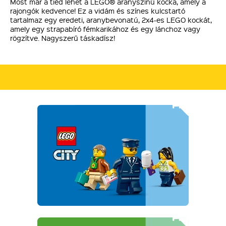
Most már a tiéd lehet a LEGO® aranyszínű kocka, amely a
rajongók kedvence! Ez a vidám és színes kulcstartó
tartalmaz egy eredeti, aranybevonatú, 2x4-es LEGO kockát,
amely egy strapabíró fémkarikához és egy lánchoz vagy
rögzítve. Nagyszerű táskadísz!