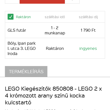
Raktáron
szállítási idő
szállítási díj
1 - 2
GLS futár
1 790 Ft
munkanap
Bóly, Ipari park
I. utca 3. LEGO
Raktáron
ingyenes
Iroda
TERMÉKLEÍRÁS
LEGO Kiegészítők 850808 - LEGO 2 x
4 krómozott arany színű kocka
kulcstartó