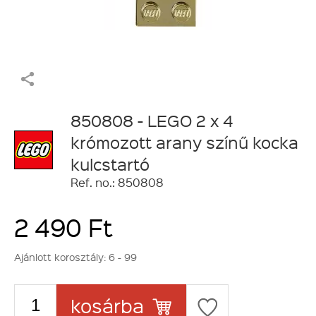
850808 - LEGO 2 x 4
krómozott arany színű kocka
kulcstartó
Ref. no.: 850808
2 490 Ft
Ajánlott korosztály:
6 - 99
kosárba