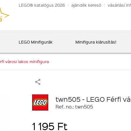
LEGO® katalógus 2026
|
ajándék kereső
|
vásárlási in
LEGO Minifigurák
Minifigura kiárusítás!
i városi lakos minifigura
twn505 - LEGO Férfi vár
Ref. no.: twn505
1 195 Ft