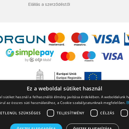
Elállás a szerződéstől
Ez a weboldal sütiket használ
l sütiket használ a felhasználói élmény javítása érdekében. A weboldalunk 
rul az összes süti használatához, a Cookie szabályzatunknak megfelelően.
ETLENÜL SZÜKSÉGES
TELJESÍTMÉNY
CÉLZÁS
 a NINJAGO, a NINJAGO logó, a FRIENDS logó, a HIDDEN SIDE logó, a MINIFIGU
ÖSSZES ELFOGADÁSA
ÖSSZES ELUTASÍTÁSA