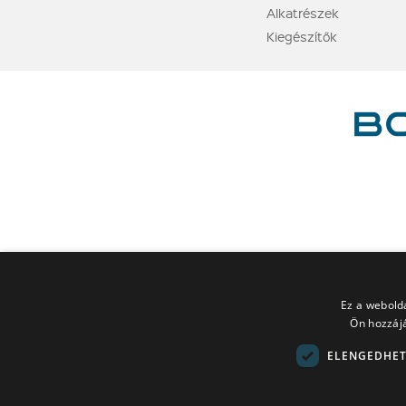
Alkatrészek
Kiegészítők
Ez a webolda
Ön hozzájá
ELENGEDHET
A LEGO elnevezés, a LEGO logó, a Minifigure, a DUPLO, a DUPLO logó,