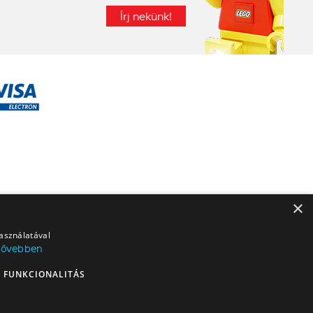
Írj nekünk!
×
használatával
Bővebben
FUNKCIONALITÁS
RES logó, a MINDSTORMS, a MINDSTORMS logó, a VIDIYO, a NEXO KNIGHTS,