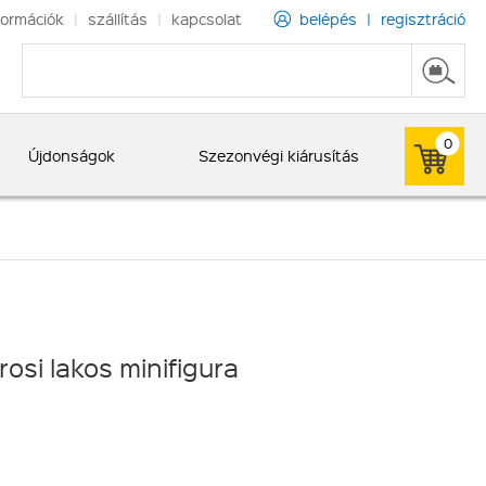
formációk
|
szállítás
|
kapcsolat
belépés
|
regisztráció
0
Újdonságok
Szezonvégi kiárusítás
osi lakos minifigura