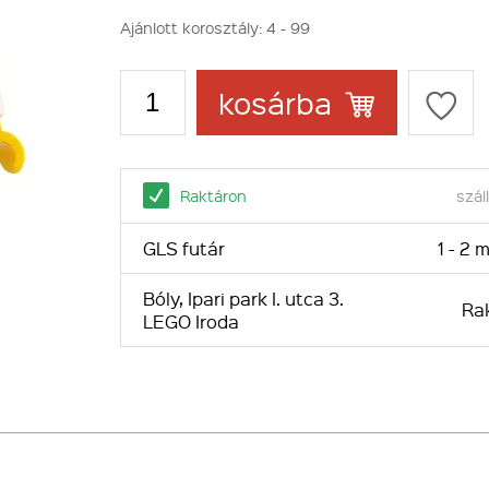
Ajánlott korosztály:
4 - 99
kosárba
Raktáron
száll
GLS futár
1 - 2
Bóly, Ipari park I. utca 3.
Ra
LEGO Iroda