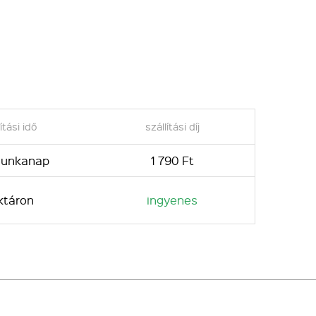
ítási idő
szállítási díj
 munkanap
1 790 Ft
ktáron
ingyenes