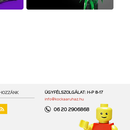
ÜGYFÉLSZOLGÁLAT: H-P 8-17
 HOZZÁNK
info@kockaaruhaz.hu
06 20 2906868