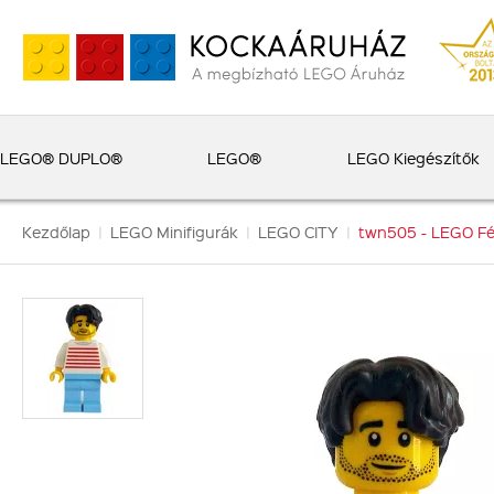
LEGO® DUPLO®
LEGO®
LEGO Kiegészítők
Kezdőlap
|
LEGO Minifigurák
|
LEGO CITY
|
twn505 - LEGO Férf