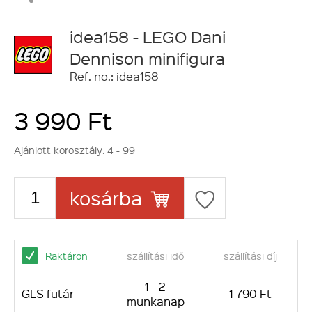
idea158 - LEGO Dani
Dennison minifigura
Ref. no.: idea158
3 990 Ft
Ajánlott korosztály:
4 - 99
kosárba
Raktáron
szállítási idő
szállítási díj
1 - 2
GLS futár
1 790 Ft
munkanap