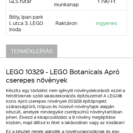
GLS futár
1 790 Ft
munkanap
Bóly, Ipari park
I. utca 3. LEGO
Raktáron
ingyenes
Iroda
TERMÉKLEÍRÁS
LEGO 10329 - LEGO Botanicals Apró
cserepes növények
Készíts egy törődést nem igénylő növénydekorációt ezzel a
felnőtteknek szóló lakásdekorációs építőszettel! A LEGO®
Icons Apró cserepes növények (10329) építőprojekt
szárazságtűrő, trópusi és húsevő növényfajok alapján
készült, amelyek mindegyike cserépszínű növénytartóban
pihen. Élvezd a kikapcsolódást a 9 növény megépítése
közben, majd állítsd ki őket a lakásodban vagy az irodában!
Ez a készlet remek ajándék a növényrajongóknak és egy