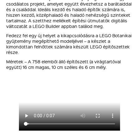
csodálatos projekt, amelyet együtt élvezhetsz a barátaiddal
és a családdal. Ideális kezdő és haladó építők számára is,
hiszen kezdő, középhaladó és haladó nehézségű szinteket
tartalmaz. A szetthez mellékelt építési útmutatók digitális
változatát a LEGO Builder appban találod meg.
Fedezz fel egy új helyet a kikapcsolódásra a LEGO Botanikai
gyűjtemény megépíthető modelljével – a készlet a
kimondottan felnőttek számára készült LEGO építőszettek
része.
Méretek – A 758 elemből álló építőszett (a virágtartóval
együtt) 16 cm magas, 10 cm széles és 6 cm mély.