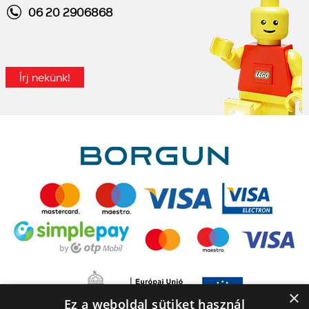
06 20 2906868
Írj nekünk!
×
Ez a weboldal sütiket használ