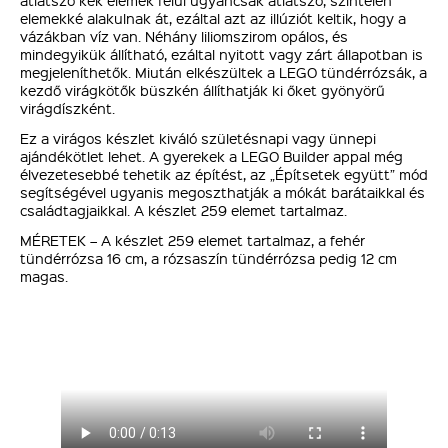
átlátszó kék elemek felül ugyancsak átlátszó, színtelen
elemekké alakulnak át, ezáltal azt az illúziót keltik, hogy a
vázákban víz van. Néhány liliomszirom opálos, és
mindegyikük állítható, ezáltal nyitott vagy zárt állapotban is
megjeleníthetők. Miután elkészültek a LEGO tündérrózsák, a
kezdő virágkötők büszkén állíthatják ki őket gyönyörű
virágdíszként.
Ez a virágos készlet kiváló születésnapi vagy ünnepi
ajándékötlet lehet. A gyerekek a LEGO Builder appal még
élvezetesebbé tehetik az építést, az „Építsetek együtt” mód
segítségével ugyanis megoszthatják a mókát barátaikkal és
családtagjaikkal. A készlet 259 elemet tartalmaz.
MÉRETEK – A készlet 259 elemet tartalmaz, a fehér
tündérrózsa 16 cm, a rózsaszín tündérrózsa pedig 12 cm
magas.