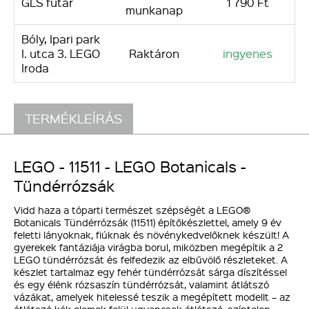
GLS futár
1 790 Ft
munkanap
Bóly, Ipari park
I. utca 3. LEGO
Raktáron
ingyenes
Iroda
TERMÉKLEÍRÁS
LEGO - 11511 - LEGO Botanicals -
Tündérrózsák
Vidd haza a tóparti természet szépségét a LEGO®
Botanicals Tündérrózsák (11511) építőkészlettel, amely 9 év
feletti lányoknak, fiúknak és növénykedvelőknek készült! A
gyerekek fantáziája virágba borul, miközben megépítik a 2
LEGO tündérrózsát és felfedezik az elbűvölő részleteket. A
készlet tartalmaz egy fehér tündérrózsát sárga díszítéssel
és egy élénk rózsaszín tündérrózsát, valamint átlátszó
vázákat, amelyek hitelessé teszik a megépített modellt – az