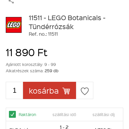
11511 - LEGO Botanicals -
Tündérrózsák
Ref. no.: 11511
11 890 Ft
Ajánlott korosztály:
9 - 99
Alkatrészek száma:
259 db
kosárba
Raktáron
szállítási idő
szállítási díj
1 - 2