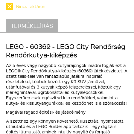
Nincs raktáron
TERMÉKLEÍRÁS
LEGO - 60369 - LEGO City Rendőrség
Rendőrkutya-kiképzés
Az 5 éves vagy nagyobb kutyarajongók imádni fogják ezt a
LEGO® City Rendőrkutya-kiképzés (60369) játékkészletet. A
szett telis-tele van fantáziadús játékra inspiráló
részletekkel, többek között egy K9 SUV járművel,
utánfutóval és 3 kutyakiképző felszereléssel, köztük egy
mérleghintával, ugrókorláttal és kutyalépcsőkkel.
Egyszerűen csak egészítsd ki a rendőrökkel, valamint a
kutya- és kiskutyafigurákkal, és kezdődhet is a szórakozás!
Magával ragadó építési- és játékélmény
A szetthez egy könnyen követhető, illusztrált, nyomtatott
útmutató és a LEGO Builder app tartozik – egy digitális
építési útmutató, aminek intuitív nagyító és forgató