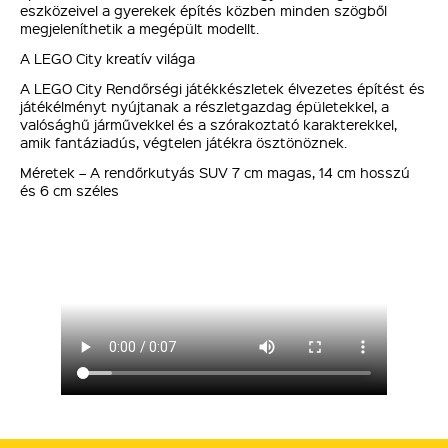
eszközeivel a gyerekek építés közben minden szögből
megjeleníthetik a megépült modellt.
A LEGO City kreatív világa
A LEGO City Rendőrségi játékkészletek élvezetes építést és
játékélményt nyújtanak a részletgazdag épületekkel, a
valósághű járművekkel és a szórakoztató karakterekkel,
amik fantáziadús, végtelen játékra ösztönöznek.
Méretek – A rendőrkutyás SUV 7 cm magas, 14 cm hosszú
és 6 cm széles