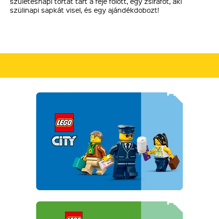
születésnapi tortát tart a feje fölött, egy zsiráfot, aki
szülinapi sapkát visel, és egy ajándékdobozt!