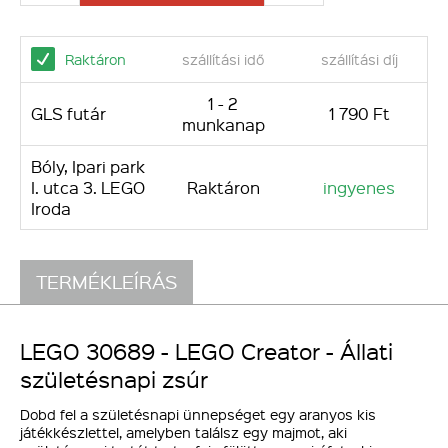
Raktáron
szállítási idő
szállítási díj
1 - 2
GLS futár
1 790 Ft
munkanap
Bóly, Ipari park
I. utca 3. LEGO
Raktáron
ingyenes
Iroda
TERMÉKLEÍRÁS
LEGO 30689 - LEGO Creator - Állati
születésnapi zsúr
Dobd fel a születésnapi ünnepséget egy aranyos kis
játékkészlettel, amelyben találsz egy majmot, aki