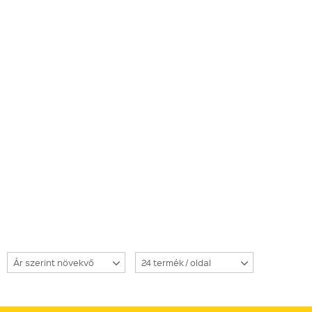
Ár szerint növekvő
24 termék / oldal