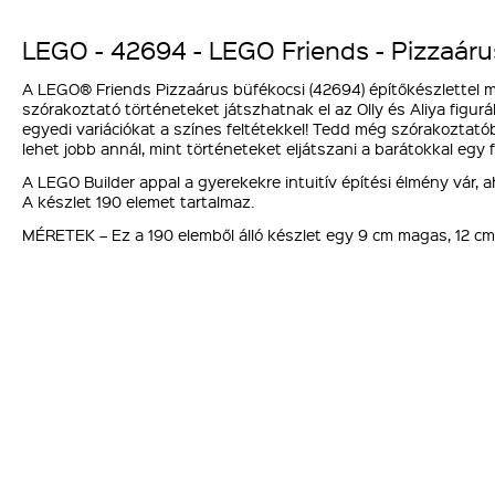
LEGO - 42694 - LEGO Friends - Pizzaáru
A LEGO® Friends Pizzaárus büfékocsi (42694) építőkészlettel 
szórakoztató történeteket játszhatnak el az Olly és Aliya figurá
egyedi variációkat a színes feltétekkel! Tedd még szórakoztatóbb
lehet jobb annál, mint történeteket eljátszani a barátokkal egy f
A LEGO Builder appal a gyerekekre intuitív építési élmény vár,
A készlet 190 elemet tartalmaz.
MÉRETEK – Ez a 190 elemből álló készlet egy 9 cm magas, 12 cm