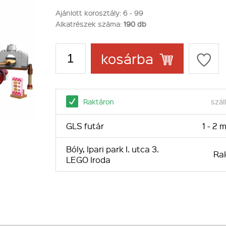
Ajánlott korosztály:
6 - 99
Alkatrészek száma:
190 db
kosárba
Raktáron
száll
GLS futár
1 - 2
Bóly, Ipari park I. utca 3.
Ra
LEGO Iroda