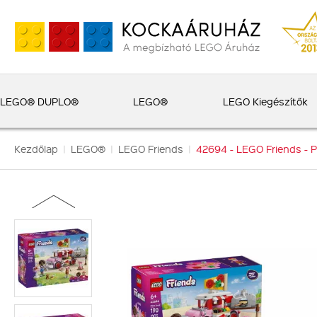
LEGO® DUPLO®
LEGO®
LEGO Kiegészítők
Kezdőlap
|
LEGO®
|
LEGO Friends
|
42694 - LEGO Friends - P