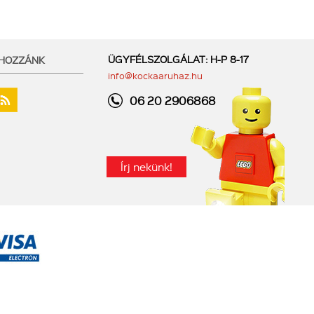
ÜGYFÉLSZOLGÁLAT: H-P 8-17
 HOZZÁNK
info@kockaaruhaz.hu
06 20 2906868
Írj nekünk!