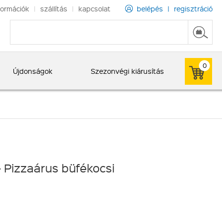
formációk
|
szállítás
|
kapcsolat
belépés
|
regisztráció
0
Újdonságok
Szezonvégi kiárusítás
 Pizzaárus büfékocsi