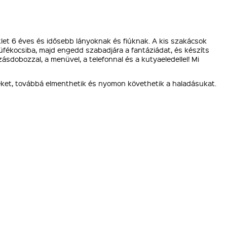
et 6 éves és idősebb lányoknak és fiúknak. A kis szakácsok
 büfékocsiba, majd engedd szabadjára a fantáziádat, és készíts
zásdobozzal, a menüvel, a telefonnal és a kutyaeledellel! Mi
lleket, továbbá elmenthetik és nyomon követhetik a haladásukat.