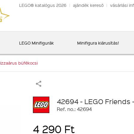
LEGO® katalógus 2026
|
ajándék kereső
|
vásárlási in
LEGO Minifigurák
Minifigura kiárusítás!
izzaárus büfékocsi
42694 - LEGO Friends -
Ref. no.: 42694
4 290 Ft