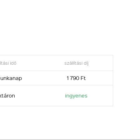
ítási idő
szállítási díj
 munkanap
1 790 Ft
ktáron
ingyenes