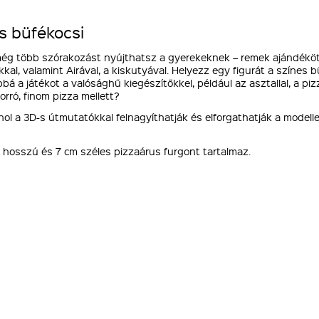
s büfékocsi
még több szórakozást nyújthatsz a gyerekeknek – remek ajándékötl
kkal, valamint Airával, a kiskutyával. Helyezz egy figurát a színes
á a játékot a valósághű kiegészítőkkel, például az asztallal, a piz
orró, finom pizza mellett?
 ahol a 3D-s útmutatókkal felnagyíthatják és elforgathatják a mode
 hosszú és 7 cm széles pizzaárus furgont tartalmaz.