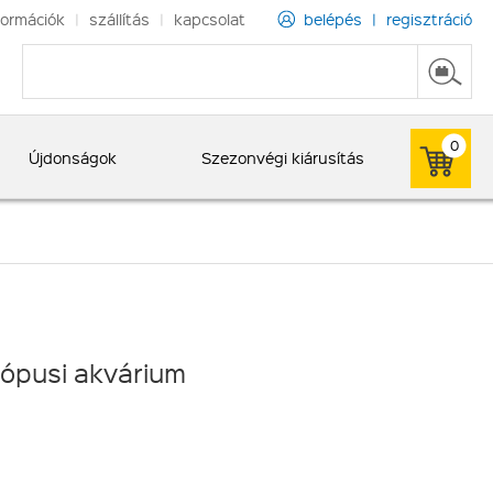
formációk
|
szállítás
|
kapcsolat
belépés
|
regisztráció
0
Újdonságok
Szezonvégi kiárusítás
rópusi akvárium