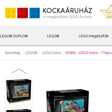
LEGO® DUPLO®
LEGO®
LEGO Kiegészítők
Kezdőlap
|
LEGO®
|
LEGO Icons
|
10366 - LEGO Icons - Trópu