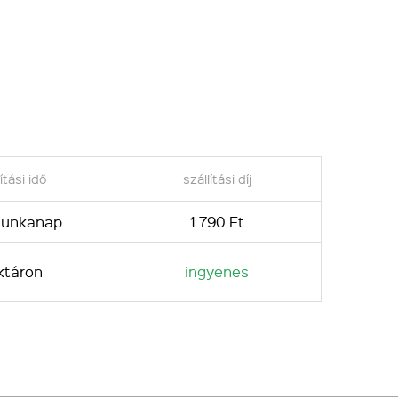
ítási idő
szállítási díj
 munkanap
1 790 Ft
ktáron
ingyenes