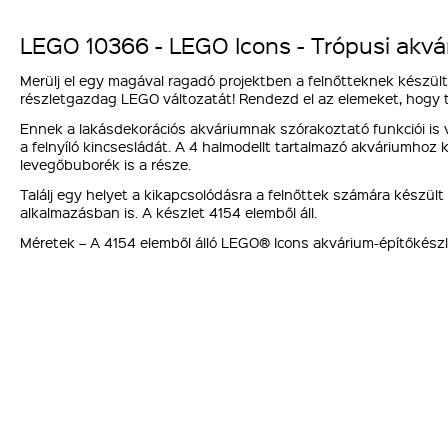
LEGO 10366 - LEGO Icons - Trópusi akvá
Merülj el egy magával ragadó projektben a felnőtteknek készült 
részletgazdag LEGO változatát! Rendezd el az elemeket, hogy t
Ennek a lakásdekorációs akváriumnak szórakoztató funkciói is va
a felnyíló kincsesládát. A 4 halmodellt tartalmazó akváriumhoz
levegőbuborék is a része.
Találj egy helyet a kikapcsolódásra a felnőttek számára készült
alkalmazásban is. A készlet 4154 elemből áll.
Méretek – A 4154 elemből álló LEGO® Icons akvárium-építőkész