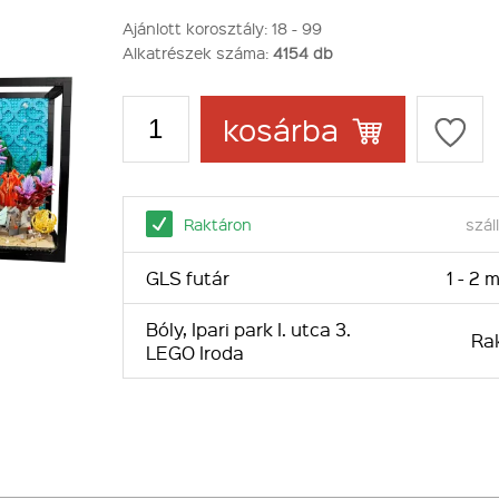
Ajánlott korosztály:
18 - 99
Alkatrészek száma:
4154 db
kosárba
Raktáron
száll
GLS futár
1 - 2
Bóly, Ipari park I. utca 3.
Ra
LEGO Iroda