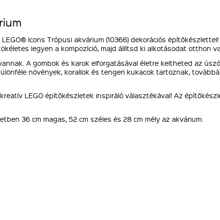
rium
LEGO® Icons Trópusi akvárium (10366) dekorációs építőkészlettel! Al
ökéletes legyen a kompozíció, majd állítsd ki alkotásodat otthon
nnak. A gombok és karok elforgatásával életre keltheted az úszó hal
 különféle növények, korallok és tengeri kukacok tartoznak, tovább
 kreatív LEGO építőkészletek inspiráló választékával! Az építőkés
letben 36 cm magas, 52 cm széles és 28 cm mély az akvárium.