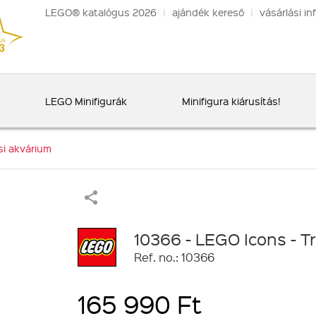
LEGO® katalógus 2026
|
ajándék kereső
|
vásárlási in
LEGO Minifigurák
Minifigura kiárusítás!
si akvárium
10366 - LEGO Icons - T
Ref. no.: 10366
165 990 Ft