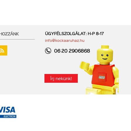
ÜGYFÉLSZOLGÁLAT: H-P 8-17
 HOZZÁNK
info@kockaaruhaz.hu
06 20 2906868
Írj nekünk!