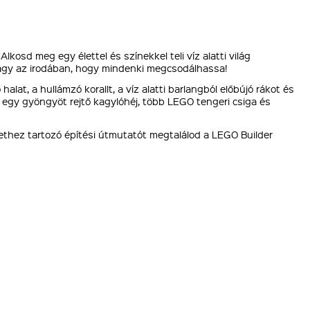
kosd meg egy élettel és színekkel teli víz alatti világ
 vagy az irodában, hogy mindenki megcsodálhassa!
at, a hullámzó korallt, a víz alatti barlangból előbújó rákot és
á egy gyöngyöt rejtő kagylóhéj, több LEGO tengeri csiga és
zlethez tartozó építési útmutatót megtalálod a LEGO Builder