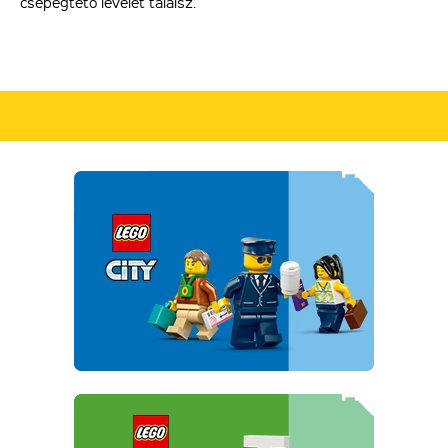
csepegtető levelet találsz.