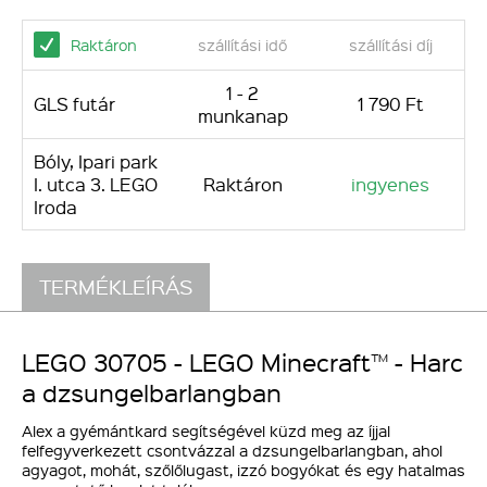
Raktáron
szállítási idő
szállítási díj
1 - 2
GLS futár
1 790 Ft
munkanap
Bóly, Ipari park
I. utca 3. LEGO
Raktáron
ingyenes
Iroda
TERMÉKLEÍRÁS
LEGO 30705 - LEGO Minecraft™ - Harc
a dzsungelbarlangban
Alex a gyémántkard segítségével küzd meg az íjjal
felfegyverkezett csontvázzal a dzsungelbarlangban, ahol
agyagot, mohát, szőlőlugast, izzó bogyókat és egy hatalmas