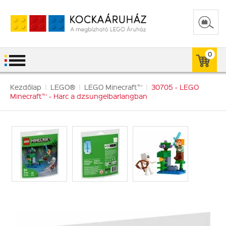
0
Kezdőlap
|
LEGO®
|
LEGO Minecraft™
|
30705 - LEGO
Minecraft™ - Harc a dzsungelbarlangban