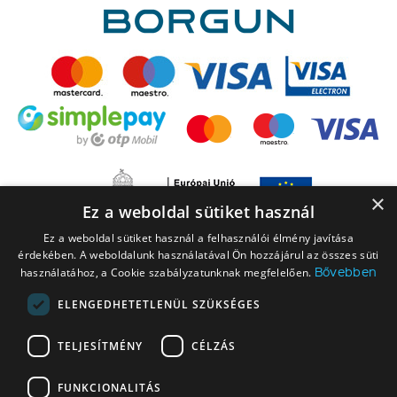
×
Ez a weboldal sütiket használ
Ez a weboldal sütiket használ a felhasználói élmény javítása
érdekében. A weboldalunk használatával Ön hozzájárul az összes süti
Bővebben
használatához, a Cookie szabályzatunknak megfelelően.
ELENGEDHETETLENÜL SZÜKSÉGES
A LEGO elnevezés, a LEGO logó, a Minifigure, a DUPLO, a DUPLO logó, a
TELJESÍTMÉNY
CÉLZÁS
NINJAGO, a NINJAGO logó, a FRIENDS logó, a HIDDEN SIDE logó, a MINIFIGURES
logó, a MINDSTORMS, a MINDSTORMS logó, a VIDIYO, a NEXO KNIGHTS,
FUNKCIONALITÁS
NEXO KNIGHTS logó, az EDITIONS logó és a SMART PLAY logó a The LEGO