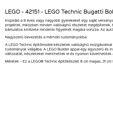
LEGO - 42151 - LEGO Technic Bugatti Bo
Inspiráld a 9 éves vagy nagyobb gyerekeket egy saját versenyaut
projektet, miközben minden valósághű részletet megépítenek, 
bámulatos kinézete mindenki figyelmét magára vonzza. Az autó 
Nagyszerű bevezetés a mérnöki tudományokba
A LEGO Technic építőmodell-készletek valósághű mozgásokkal és
tudományok világába. A LEGO Builder appal egy egyszerű és int
változatát, készleteket menthettek el és nyomon követhetitek 
Méretek – Ez a LEGO® Technic építőkészlet 8 cm magas, 31 cm 