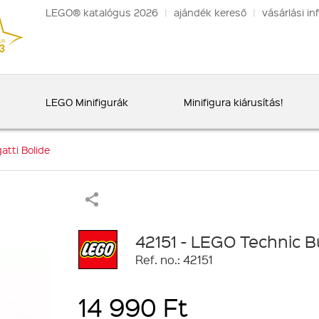
LEGO® katalógus 2026
|
ajándék kereső
|
vásárlási in
LEGO Minifigurák
Minifigura kiárusítás!
atti Bolide
42151 - LEGO Technic B
Ref. no.: 42151
14 990 Ft