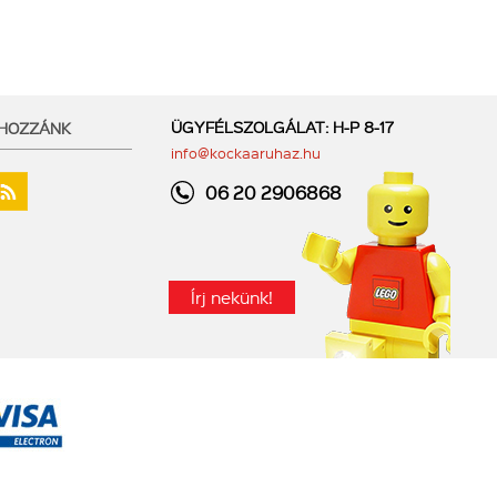
ÜGYFÉLSZOLGÁLAT: H-P 8-17
 HOZZÁNK
info@kockaaruhaz.hu
06 20 2906868
Írj nekünk!