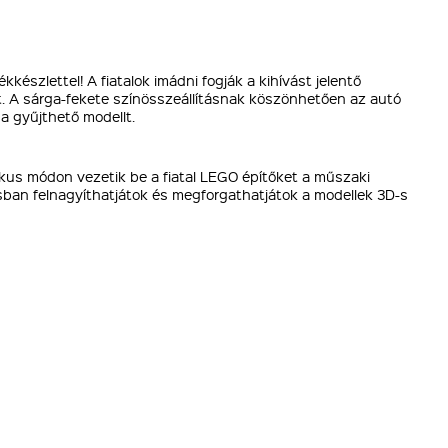
észlettel! A fiatalok imádni fogják a kihívást jelentő
. A sárga-fekete színösszeállításnak köszönhetően az autó
a gyűjthető modellt.
kus módon vezetik be a fiatal LEGO építőket a műszaki
sban felnagyíthatjátok és megforgathatjátok a modellek 3D-s