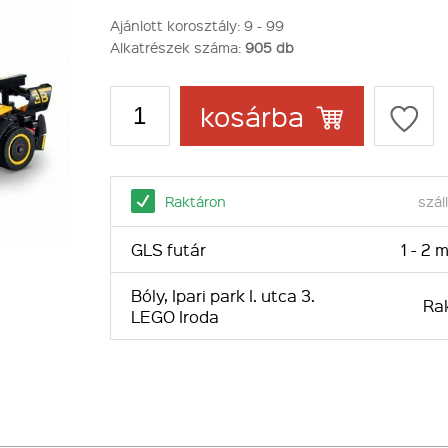
Ajánlott korosztály:
9 - 99
Alkatrészek száma:
905 db
kosárba
Raktáron
száll
GLS futár
1 - 2
Bóly, Ipari park I. utca 3.
Ra
LEGO Iroda