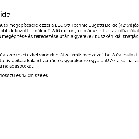
lide
ó megépítésére ezzel a LEGO® Technic Bugatti Bolide (42151) játékk
többek között a működő W16 motort, kormányzást és az ollóajtókat
megépítése és felfedezése után a gyerekek büszkén kiállíthatják 
 szerkezetekkel vannak ellátva, amik megközelíthető és realiszti
uitív építési kaland vár rád és gyerekedre egyaránt! Az alkalmazá
a haladásotokat.
hosszú és 13 cm széles