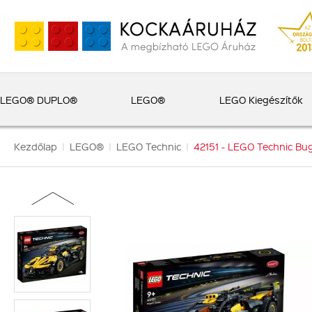
LEGO® DUPLO®
LEGO®
LEGO Kiegészítők
Kezdőlap
|
LEGO®
|
LEGO Technic
|
42151 - LEGO Technic Bug