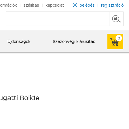
formációk
|
szállítás
|
kapcsolat
belépés
|
regisztráció
0
Újdonságok
Szezonvégi kiárusítás
ugatti Bolide