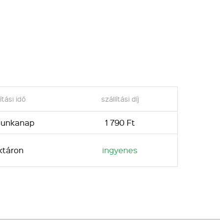
ítási idő
szállítási díj
 munkanap
1 790 Ft
ktáron
ingyenes