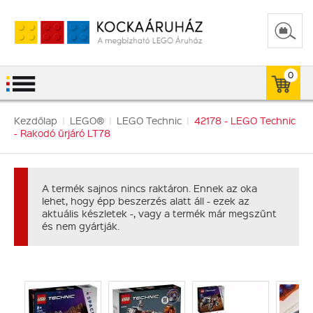
0
Kezdőlap
|
LEGO®
|
LEGO Technic
|
42178 - LEGO Technic
- Rakodó űrjáró LT78
A termék sajnos nincs raktáron. Ennek az oka
lehet, hogy épp beszerzés alatt áll - ezek az
aktuális készletek -, vagy a termék már megszűnt
és nem gyártják.