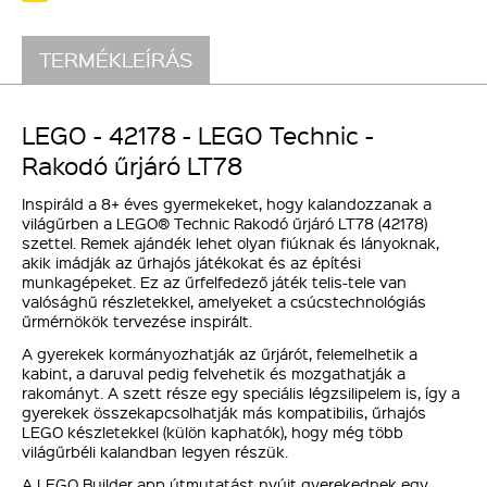
TERMÉKLEÍRÁS
LEGO - 42178 - LEGO Technic -
Rakodó űrjáró LT78
Inspiráld a 8+ éves gyermekeket, hogy kalandozzanak a
világűrben a LEGO® Technic Rakodó űrjáró LT78 (42178)
szettel. Remek ajándék lehet olyan fiúknak és lányoknak,
akik imádják az űrhajós játékokat és az építési
munkagépeket. Ez az űrfelfedező játék telis-tele van
valósághű részletekkel, amelyeket a csúcstechnológiás
űrmérnökök tervezése inspirált.
A gyerekek kormányozhatják az űrjárót, felemelhetik a
kabint, a daruval pedig felvehetik és mozgathatják a
rakományt. A szett része egy speciális légzsilipelem is, így a
gyerekek összekapcsolhatják más kompatibilis, űrhajós
LEGO készletekkel (külön kaphatók), hogy még több
világűrbéli kalandban legyen részük.
A LEGO Builder app útmutatást nyújt gyerekednek egy