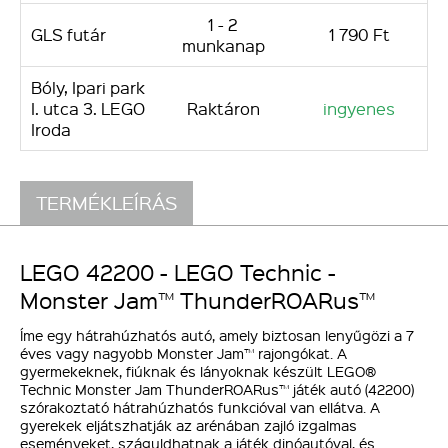
1 - 2
GLS futár
1 790 Ft
munkanap
Bóly, Ipari park
I. utca 3. LEGO
Raktáron
ingyenes
Iroda
TERMÉKLEÍRÁS
LEGO 42200 - LEGO Technic -
Monster Jam™ ThunderROARus™
Íme egy hátrahúzhatós autó, amely biztosan lenyűgözi a 7
éves vagy nagyobb Monster Jam™ rajongókat. A
gyermekeknek, fiúknak és lányoknak készült LEGO®
Technic Monster Jam ThunderROARus™ játék autó (42200)
szórakoztató hátrahúzhatós funkcióval van ellátva. A
gyerekek eljátszhatják az arénában zajló izgalmas
eseményeket, száguldhatnak a játék dinóautóval, és