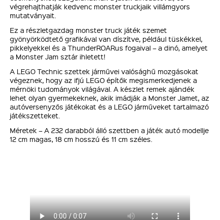
végrehajthatják kedvenc monster truckjaik villámgyors
mutatványait.
Ez a részletgazdag monster truck játék szemet
gyönyörködtető grafikával van díszítve, például tüskékkel,
pikkelyekkel és a ThunderROARus fogaival – a dinó, amelyet
a Monster Jam sztár ihletett!
A LEGO Technic szettek járművei valósághű mozgásokat
végeznek, hogy az ifjú LEGO építők megismerkedjenek a
mérnöki tudományok világával. A készlet remek ajándék
lehet olyan gyermekeknek, akik imádják a Monster Jamet, az
autóversenyzős játékokat és a LEGO járműveket tartalmazó
játékszetteket.
Méretek – A 232 darabból álló szettben a játék autó modellje
12 cm magas, 18 cm hosszú és 11 cm széles.