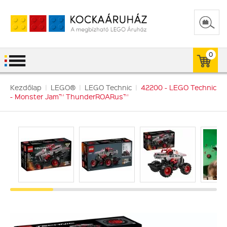
0
Kezdőlap
|
LEGO®
|
LEGO Technic
|
42200 - LEGO Technic
- Monster Jam™ ThunderROARus™