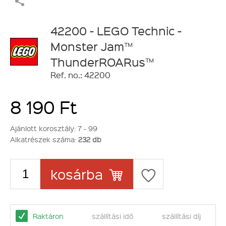
42200 - LEGO Technic -
Monster Jam™
ThunderROARus™
Ref. no.: 42200
8 190 Ft
Ajánlott korosztály:
7 - 99
Alkatrészek száma:
232 db
kosárba
Raktáron
szállítási idő
szállítási díj