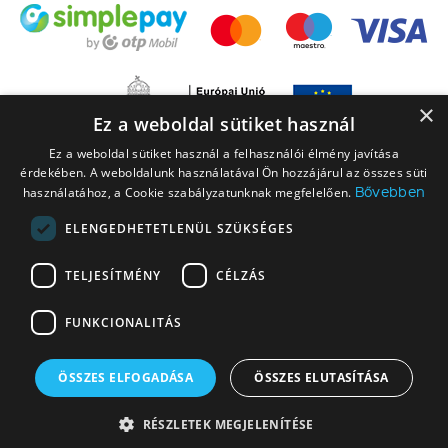
×
Ez a weboldal sütiket használ
Ez a weboldal sütiket használ a felhasználói élmény javítása
érdekében. A weboldalunk használatával Ön hozzájárul az összes süti
Bővebben
használatához, a Cookie szabályzatunknak megfelelően.
ELENGEDHETETLENÜL SZÜKSÉGES
A LEGO elnevezés, a LEGO logó, a Minifigure, a DUPLO, a DUPLO logó, a
TELJESÍTMÉNY
CÉLZÁS
NINJAGO, a NINJAGO logó, a FRIENDS logó, a HIDDEN SIDE logó, a MINIFIGURES
logó, a MINDSTORMS, a MINDSTORMS logó, a VIDIYO, a NEXO KNIGHTS,
FUNKCIONALITÁS
NEXO KNIGHTS logó, az EDITIONS logó és a SMART PLAY logó a The LEGO
Group vállalatcsoport védjegyei. Engedéllyel használva. © 2026 The LEGO
Group. Minden jog fenntartva.
ÖSSZES ELFOGADÁSA
ÖSSZES ELUTASÍTÁSA
© 2026 Copyright Market SK Kft - KockaÁruház a megbízható LEGO@
RÉSZLETEK MEGJELENÍTÉSE
webáruház - Minden jog fenntartva!