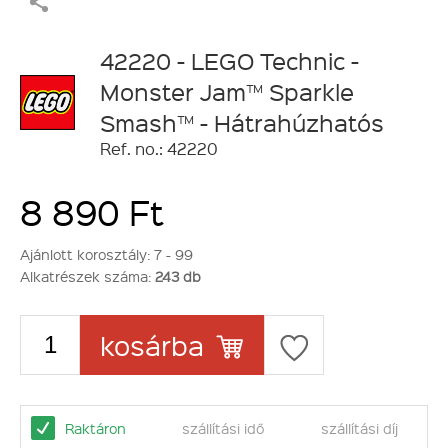
42220 - LEGO Technic -
Monster Jam™ Sparkle
Smash™ - Hátrahúzhatós
Ref. no.: 42220
8 890 Ft
Ajánlott korosztály:
7 - 99
Alkatrészek száma:
243 db
kosárba
Raktáron
szállítási idő
szállítási díj