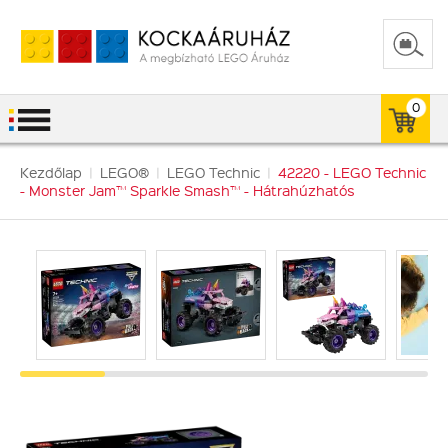
0
Kezdőlap
|
LEGO®
|
LEGO Technic
|
42220 - LEGO Technic
- Monster Jam™ Sparkle Smash™ - Hátrahúzhatós