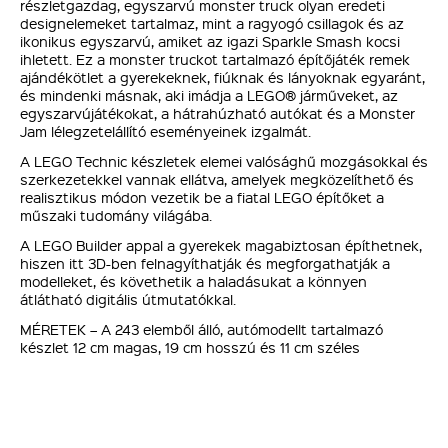
részletgazdag, egyszarvú monster truck olyan eredeti
designelemeket tartalmaz, mint a ragyogó csillagok és az
ikonikus egyszarvú, amiket az igazi Sparkle Smash kocsi
ihletett. Ez a monster truckot tartalmazó építőjáték remek
ajándékötlet a gyerekeknek, fiúknak és lányoknak egyaránt,
és mindenki másnak, aki imádja a LEGO® járműveket, az
egyszarvújátékokat, a hátrahúzható autókat és a Monster
Jam lélegzetelállító eseményeinek izgalmát.
A LEGO Technic készletek elemei valósághű mozgásokkal és
szerkezetekkel vannak ellátva, amelyek megközelíthető és
realisztikus módon vezetik be a fiatal LEGO építőket a
műszaki tudomány világába.
A LEGO Builder appal a gyerekek magabiztosan építhetnek,
hiszen itt 3D-ben felnagyíthatják és megforgathatják a
modelleket, és követhetik a haladásukat a könnyen
átlátható digitális útmutatókkal.
MÉRETEK – A 243 elemből álló, autómodellt tartalmazó
készlet 12 cm magas, 19 cm hosszú és 11 cm széles