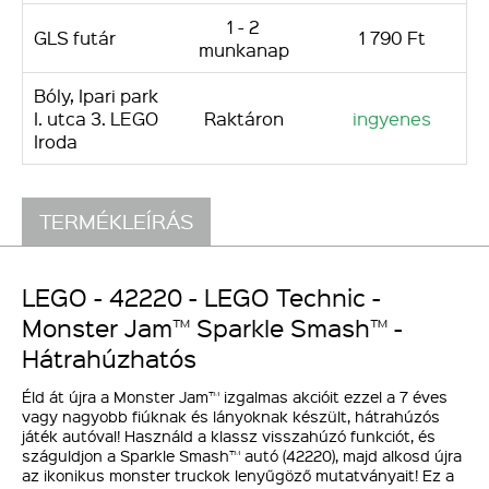
1 - 2
GLS futár
1 790 Ft
munkanap
Bóly, Ipari park
I. utca 3. LEGO
Raktáron
ingyenes
Iroda
TERMÉKLEÍRÁS
LEGO - 42220 - LEGO Technic -
Monster Jam™ Sparkle Smash™ -
Hátrahúzhatós
Éld át újra a Monster Jam™ izgalmas akcióit ezzel a 7 éves
vagy nagyobb fiúknak és lányoknak készült, hátrahúzós
játék autóval! Használd a klassz visszahúzó funkciót, és
száguldjon a Sparkle Smash™ autó (42220), majd alkosd újra
az ikonikus monster truckok lenyűgöző mutatványait! Ez a