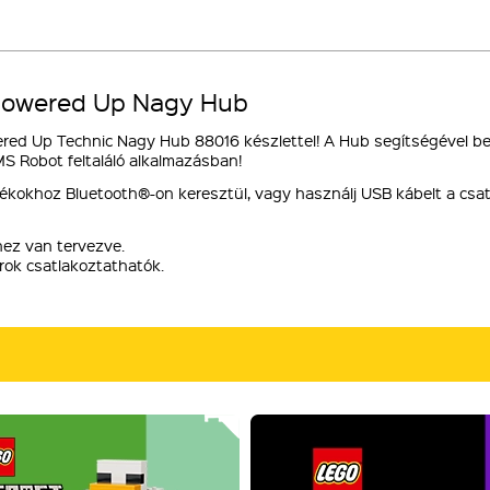
 Powered Up Nagy Hub
ed Up Technic Nagy Hub 88016 készlettel! A Hub segítségével bein
 Robot feltaláló alkalmazásban!
ékokhoz Bluetooth®-on keresztül, vagy használj USB kábelt a csa
ez van tervezve.
ok csatlakoztathatók.