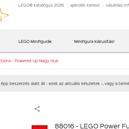
LEGO® katalógus 2026
|
ajándék kereső
|
vásárlási in
LEGO Minifigurák
Minifigura kiárusítás!
ctions - Powered Up Nagy Hub
 épp beszerzés alatt áll - ezek az aktuális készletek -, vagy a te
88016 - LEGO Power Fu