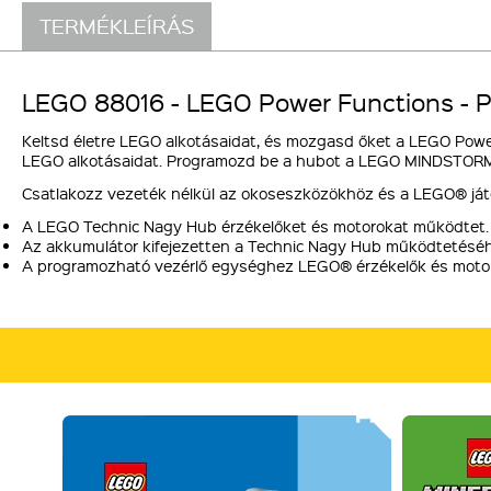
TERMÉKLEÍRÁS
LEGO 88016 - LEGO Power Functions -
Keltsd életre LEGO alkotásaidat, és mozgasd őket a LEGO Power
LEGO alkotásaidat. Programozd be a hubot a LEGO MINDSTORMS
Csatlakozz vezeték nélkül az okoseszközökhöz és a LEGO® ját
A LEGO Technic Nagy Hub érzékelőket és motorokat működtet.
Az akkumulátor kifejezetten a Technic Nagy Hub működtetéséh
A programozható vezérlő egységhez LEGO® érzékelők és motor