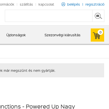
formációk
|
szállítás
|
kapcsolat
belépés
|
regisztráció
0
Újdonságok
Szezonvégi kiárusítás
rmék már megszűnt és nem gyártják.
nctions - Powered Up Nagy