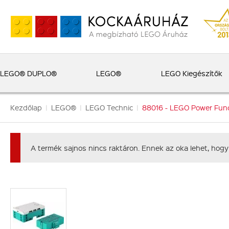
LEGO® DUPLO®
LEGO®
LEGO Kiegészítők
Kezdőlap
|
LEGO®
|
LEGO Technic
|
88016 - LEGO Power Fun
A termék sajnos nincs raktáron. Ennek az oka lehet, hogy