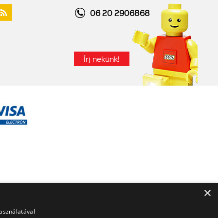
06 20 2906868
Írj nekünk!
×
használatával